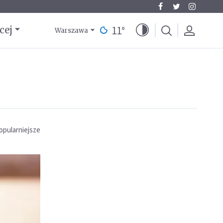
11
°
cej
Warszawa
opularniejsze