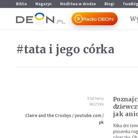
Przejdź do menu głównego
Przejdź do treści
Biblia
Magazyn
Modlitwa w drodze
Blogi
faceBó
Wy
Radio DEON
#tata i jego córka
Poznajci
9 lat temu
MUZYKA
dziewcz
jak ani
Claire and the Crosbys / youtube.com /
pk
Kilka dni te
piosenka nag
córeczkę. Okaz