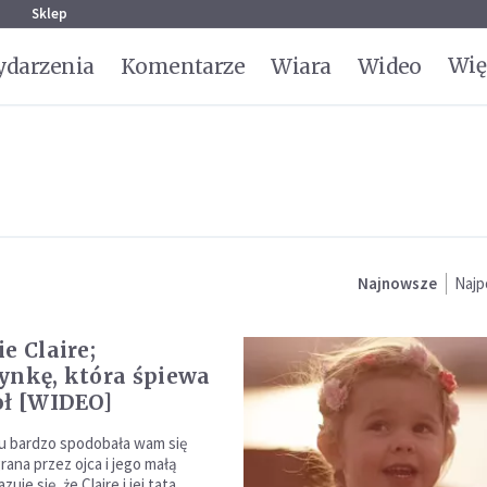
g
Sklep
Wię
darzenia
Komentarze
Wiara
Wideo
Najnowsze
Najp
e Claire;
ynkę, która śpiewa
oł [WIDEO]
mu bardzo spodobała wam się
rana przez ojca i jego małą
uje się, że Claire i jej tata