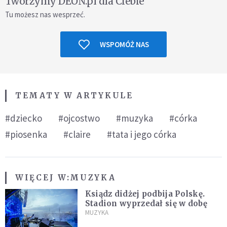
Tworzymy DEON.pl dla Ciebie
Tu możesz nas wesprzeć.
WSPOMÓŻ NAS
TEMATY W ARTYKULE
#dziecko
#ojcostwo
#muzyka
#córka
#piosenka
#claire
#tata i jego córka
WIĘCEJ W:
MUZYKA
Ksiądz didżej podbija Polskę.
Stadion wyprzedał się w dobę
MUZYKA