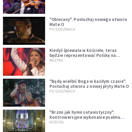
"Obiecany". Posłuchaj nowego utworu
Mate.O
PO GODZINACH
Kiedyś śpiewała w kościele, teraz
będzie reprezentować Polskę na
Eurowizji. Zobaczcie jej występ
MUZYKA
"Będę wielbić Boga w każdym czasie".
Posłuchaj utworu z nowej płyty Mate.O
PO GODZINACH
"Brzmi jak hymn satanistyczny".
Kontrowersyjne wykonanie psalmu
podczas mszy w Kolonii rozsierdziło
KOŚCIÓŁ
internautów