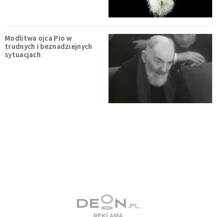
Modlitwa ojca Pio w
trudnych i beznadziejnych
sytuacjach