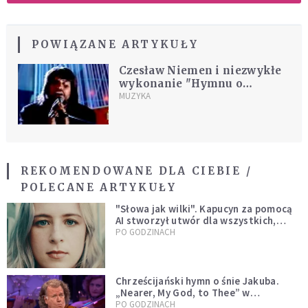
POWIĄZANE ARTYKUŁY
Czesław Niemen i niezwykłe
wykonanie "Hymnu o
Miłości" [MUZYKA]
MUZYKA
REKOMENDOWANE DLA CIEBIE /
POLECANE ARTYKUŁY
"Słowa jak wilki". Kapucyn za pomocą
AI stworzył utwór dla wszystkich,
którzy doświadczają hejtu
PO GODZINACH
Chrześcijański hymn o śnie Jakuba.
„Nearer, My God, to Thee” w
wykonaniu André Rieu [WIDEO]
PO GODZINACH