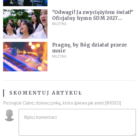
"Odwagi! Ja zwyciężyłem świat!"
Oficjalny hymn ŚDM 2027
zaprezentowany
MUZYKA
Pragnę, by Bóg działał przeze
mnie
MUZYKA
SKOMENTUJ ARTYKUŁ
Poznajcie Claire; dziewczynkę, która śpiewa jak anioł [WIDEO]