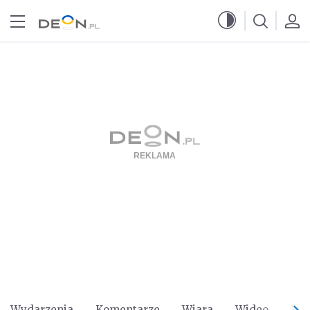
Przejdź do menu głównego
Przejdź do treści
Wydarzenia
Komentarze
Wiara
Wideo
Po 