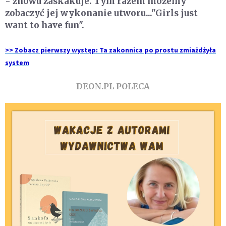
- znowu zaskakuje. Tym razem możemy
zobaczyć jej wykonanie utworu..."Girls just
want to have fun".
>> Zobacz pierwszy występ: Ta zakonnica po prostu zmiażdżyła
system
DEON.PL POLECA