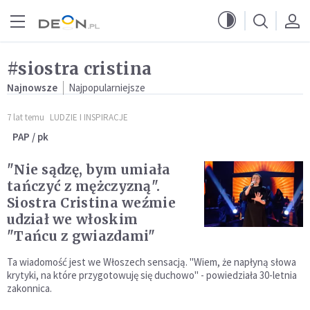
Przejdź do menu głównego
Przejdź do treści
#siostra cristina
Najnowsze
Najpopularniejsze
7 lat temu
LUDZIE I INSPIRACJE
PAP / pk
"Nie sądzę, bym umiała
tańczyć z mężczyzną".
Siostra Cristina weźmie
udział we włoskim
"Tańcu z gwiazdami"
Ta wiadomość jest we Włoszech sensacją. "Wiem, że napłyną słowa
krytyki, na które przygotowuję się duchowo" - powiedziała 30-letnia
zakonnica.