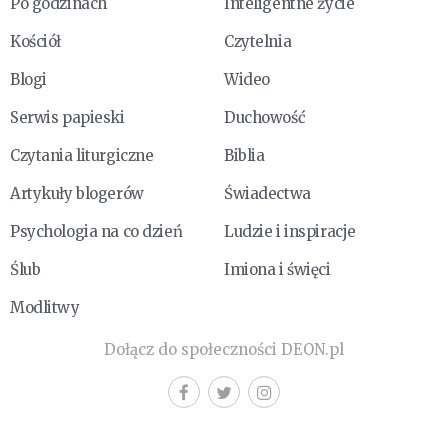
Po godzinach
Inteligentne życie
Kościół
Czytelnia
Blogi
Wideo
Serwis papieski
Duchowość
Czytania liturgiczne
Biblia
Artykuły blogerów
Świadectwa
Psychologia na co dzień
Ludzie i inspiracje
Ślub
Imiona i święci
Modlitwy
Dołącz do społeczności DEON.pl