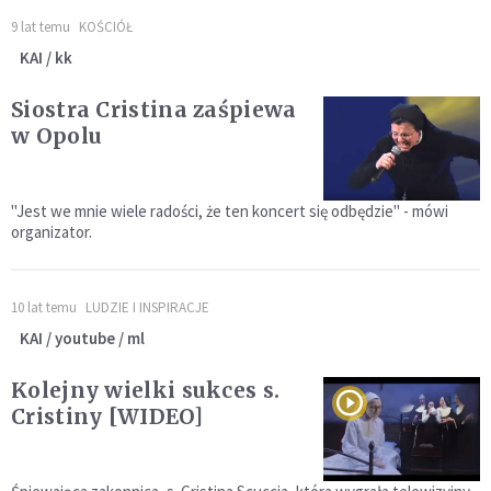
9 lat temu
KOŚCIÓŁ
KAI / kk
Siostra Cristina zaśpiewa
w Opolu
"Jest we mnie wiele radości, że ten koncert się odbędzie" - mówi
organizator.
10 lat temu
LUDZIE I INSPIRACJE
KAI / youtube / ml
Kolejny wielki sukces s.
Cristiny [WIDEO]