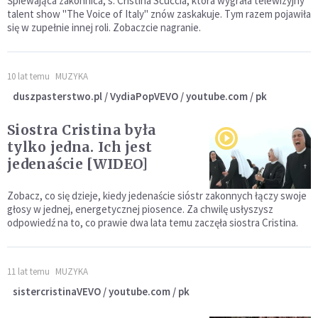
Śpiewająca zakonnica, s. Cristina Scuccia, która wygrała telewizyjny
talent show "The Voice of Italy" znów zaskakuje. Tym razem pojawiła
się w zupełnie innej roli. Zobaczcie nagranie.
10 lat temu
MUZYKA
duszpasterstwo.pl / VydiaPopVEVO / youtube.com / pk
Siostra Cristina była
tylko jedna. Ich jest
jedenaście [WIDEO]
Zobacz, co się dzieje, kiedy jedenaście sióstr zakonnych łączy swoje
głosy w jednej, energetycznej piosence. Za chwilę usłyszysz
odpowiedź na to, co prawie dwa lata temu zaczęła siostra Cristina.
11 lat temu
MUZYKA
sistercristinaVEVO / youtube.com / pk