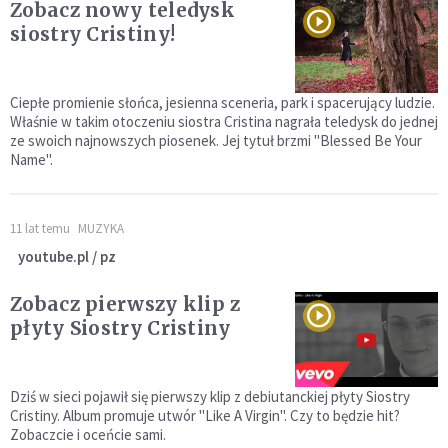
Zobacz nowy teledysk
siostry Cristiny!
Ciepłe promienie słońca, jesienna sceneria, park i spacerujący ludzie.
Właśnie w takim otoczeniu siostra Cristina nagrała teledysk do jednej
ze swoich najnowszych piosenek. Jej tytuł brzmi "Blessed Be Your
Name".
11 lat temu
MUZYKA
youtube.pl / pz
Zobacz pierwszy klip z
płyty Siostry Cristiny
Dziś w sieci pojawił się pierwszy klip z debiutanckiej płyty Siostry
Cristiny. Album promuje utwór "Like A Virgin". Czy to będzie hit?
Zobaczcie i oceńcie sami.