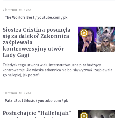
7 lat temu
MUZYKA
The World's Best / youtube.com / pk
Siostra Cristina posunęła
się za daleko? Zakonnica
zaśpiewała
kontrowersyjny utwór
Lady Gagi
Teledysk tego utworu wielu internautów uznało za budzący
kontrowersje. Ale włoska zakonnica nie boi się wyzwań i zaśpiewała
go najlepiej, jak potrafi.
9 lat temu
MUZYKA
PatricScottMusic / youtube.com / pk
Posłuchajcie "Hallelujah"