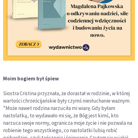
Moim bogiem był śpiew
Siostra Cristina przyznała, że dorastał w rodzinie, w której
wartości chrześcijańskie były czymś niesłuchanie ważnym.
"Może nawet rodzina narzuciła mi wiarę. Gdy byłam
nastolatką, to wydawało mi się, że Bóg jest kimś, kto
narzuca swoje normy, ogranicza moje życie i nie pozwala na
robienie tego wszystkiego, co nastolatki lubią robić
najbardziej, czyli tańczenia i śpiewania. Czułam się w jakiś