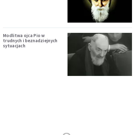
Modlitwa ojca Pio w
trudnych i beznadziejnych
sytuacjach