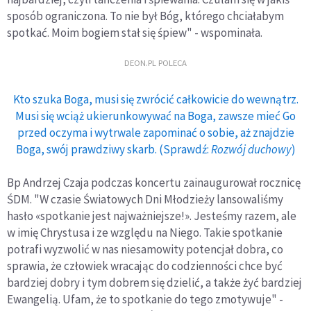
sposób ograniczona. To nie był Bóg, którego chciałabym
spotkać. Moim bogiem stał się śpiew" - wspominała.
DEON.PL POLECA
Kto szuka Boga, musi się zwrócić całkowicie do wewnątrz.
Musi się wciąż ukierunkowywać na Boga, zawsze mieć Go
przed oczyma i wytrwale zapominać o sobie, aż znajdzie
Boga, swój prawdziwy skarb. (Sprawdź:
Rozwój duchowy
)
Bp Andrzej Czaja podczas koncertu zainaugurował rocznicę
ŚDM. "W czasie Światowych Dni Młodzieży lansowaliśmy
hasło «spotkanie jest najważniejsze!». Jesteśmy razem, ale
w imię Chrystusa i ze względu na Niego. Takie spotkanie
potrafi wyzwolić w nas niesamowity potencjał dobra, co
sprawia, że człowiek wracając do codzienności chce być
bardziej dobry i tym dobrem się dzielić, a także żyć bardziej
Ewangelią. Ufam, że to spotkanie do tego zmotywuje" -