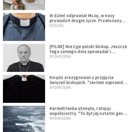
W dzień odprawiał Mszę, w nocy
prowadził drugie życie. Przełożony
kazał mu opuścić zakon
KOŚCIÓŁ
[PILNE] Nie żyje polski biskup. Jeszcze
tego samego dnia spowiadał i
sprawował Mszę świętą
WYDARZENIA
Ksiądz zrezygnował z przyjęcia
święceń biskupich. "Jestem naprawdę
niegodny"
WYDARZENIA
Karmelitanka utonęła, ratując
współsiostry. "To był jej ostatni gest
miłości"
WYDARZENIA