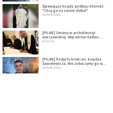
Śpiewający ksiądz podbija internet.
"Chcę go na swoim ślubie"
WYDARZENIA
[PILNE] Zmiany w archidiecezji
warszawskiej. Abp Adrian Galbas
wręczył dekrety nowym proboszczom
KOŚCIÓŁ
[PILNE] Podjęto kroki ws. księdza
Sawielewicza. Nie zobaczymy go w
mediach
WYDARZENIA