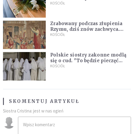
uroczystością. Powodem była
KOŚCIÓŁ
przynależność do masonerii
Zrabowany podczas złupienia
Rzymu, dziś znów zachwyca.
Wyjątkowy arras w Castel
KOŚCIÓŁ
Gandolfo
Polskie siostry zakonne modlą
się o cud. "To będzie pieczęć
Pana Boga dla naszej wiary"
KOŚCIÓŁ
SKOMENTUJ ARTYKUŁ
Siostra Cristina: jest w nas ogień