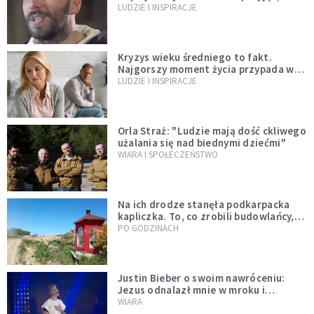
Bóg stawał się bardziej realny niż
LUDZIE I INSPIRACJE
wszystko inne
Kryzys wieku średniego to fakt.
Najgorszy moment życia przypada w
konkretnym czasie
LUDZIE I INSPIRACJE
Orla Straż: "Ludzie mają dość ckliwego
użalania się nad biednymi dziećmi"
WIARA I SPOŁECZEŃSTWO
Na ich drodze stanęła podkarpacka
kapliczka. To, co zrobili budowlańcy,
wzrusza i daje nadzieję [GALERIA]
PO GODZINACH
Justin Bieber o swoim nawróceniu:
Jezus odnalazł mnie w mroku i
wyciągnął mnie stamtąd
WIARA