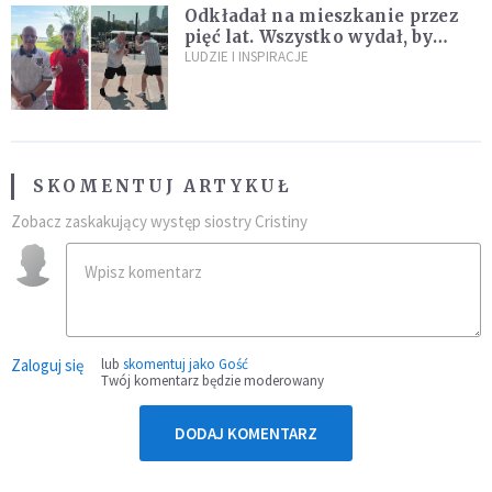
Odkładał na mieszkanie przez
pięć lat. Wszystko wydał, by
spełnić marzenie 80-letniego
LUDZIE I INSPIRACJE
dziadka
SKOMENTUJ ARTYKUŁ
Zobacz zaskakujący występ siostry Cristiny
Zaloguj się
lub
skomentuj jako Gość
Twój komentarz będzie moderowany
DODAJ KOMENTARZ