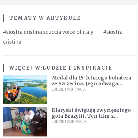
TEMATY W ARTYKULE
#siostra cristina scuccia voice of italy
#siostra
cristina
WIĘCEJ W:
LUDZIE I INSPIRACJE
Medal dla 15-letniego bohatera
ze Szczecina. Jego odwaga
ocaliła ludzkie życie
LUDZIE I INSPIRACJE
Klaryski świętują zwycięskiego
gola Brazylii. Ten film z
zakonnicami obejrzały już
LUDZIE I INSPIRACJE
miliony