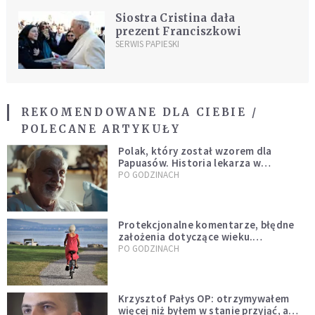
Siostra Cristina dała
prezent Franciszkowi
SERWIS PAPIESKI
REKOMENDOWANE DLA CIEBIE /
POLECANE ARTYKUŁY
Polak, który został wzorem dla
Papuasów. Historia lekarza w
sutannie, który uleczył dżunglę
PO GODZINACH
Protekcjonalne komentarze, błędne
założenia dotyczące wieku.
Stereotypy ranią, kłamią i rozrywają
PO GODZINACH
więzi
Krzysztof Pałys OP: otrzymywałem
więcej niż byłem w stanie przyjąć, a