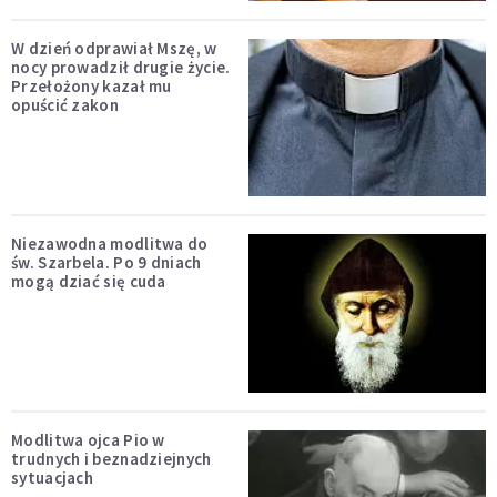
W dzień odprawiał Mszę, w
nocy prowadził drugie życie.
Przełożony kazał mu
opuścić zakon
Niezawodna modlitwa do
św. Szarbela. Po 9 dniach
mogą dziać się cuda
Modlitwa ojca Pio w
trudnych i beznadziejnych
sytuacjach