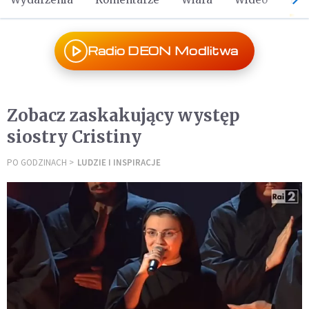
Radio DEON Modlitwa
Zobacz zaskakujący występ
siostry Cristiny
PO GODZINACH
LUDZIE I INSPIRACJE