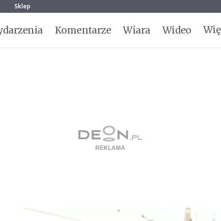
g
Sklep
Wię
darzenia
Komentarze
Wiara
Wideo