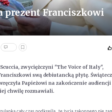
ła prezent Franciszkowi
 Scuccia, zwyciężczyni "The Voice of Italy",
ranciszkowi swą debiutancką płytę. Świątec
ręczyła Papieżowi na zakończenie audiencji
iej chwilę rozmawiali.
szulanka cały czas podkreśla, że życia zakonnego nie za