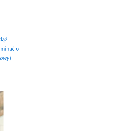
ciąż
ominać o
howy
)