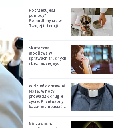
Potrzebujesz
pomocy?
Pomodlimy się w
Twojej intencji
Skuteczna
modlitwa w
sprawach trudnych
i beznadziejnych
W dzień odprawiał
Mszę, w nocy
prowadził drugie
życie. Przełożony
kazał mu opuścić
zakon
Niezawodna