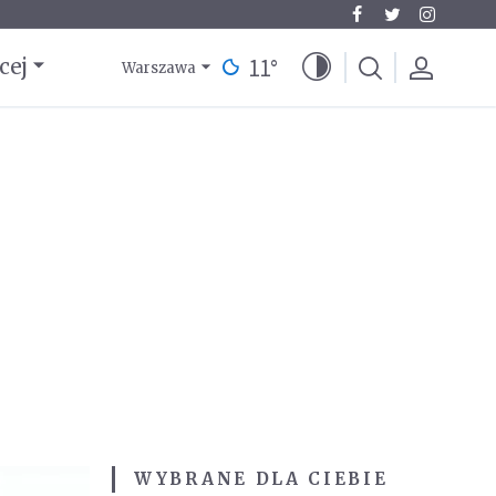
11
°
cej
Warszawa
WYBRANE DLA CIEBIE