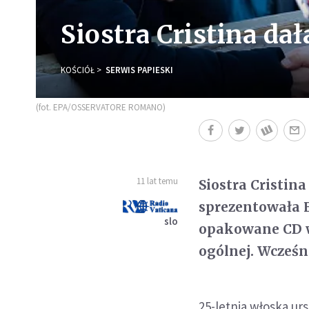
Siostra Cristina da
KOŚCIÓŁ
SERWIS PAPIESKI
(fot. EPA/OSSERVATORE ROMANO)
11 lat temu
Siostra Cristina
sprezentowała F
slo
opakowane CD w
ogólnej. Wcześn
25-letnia włoska ur