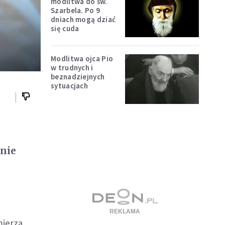
modlitwa do św.
Szarbela. Po 9
dniach mogą dziać
się cuda
Modlitwa ojca Pio
w trudnych i
beznadziejnych
sytuacjach
znie
mierza