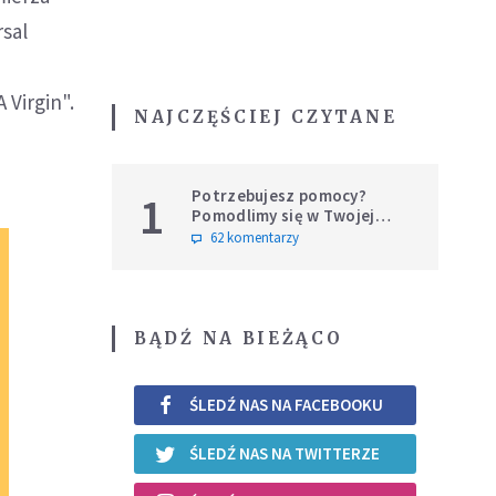
rsal
Virgin".
NAJCZĘŚCIEJ CZYTANE
Potrzebujesz pomocy?
1
Pomodlimy się w Twojej
intencji
62 komentarzy
BĄDŹ NA BIEŻĄCO
ŚLEDŹ NAS NA FACEBOOKU
ŚLEDŹ NAS NA TWITTERZE