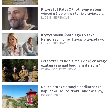
Krzysztof Pałys OP: otrzymywałem
więcej niż byłem w stanie przyjąć, a
Bóg stawał się bardziej realny niż
LUDZIE I INSPIRACJE
wszystko inne
Kryzys wieku średniego to fakt.
Najgorszy moment życia przypada w
konkretnym czasie
LUDZIE I INSPIRACJE
Orla Straż: "Ludzie mają dość ckliwego
użalania się nad biednymi dziećmi"
WIARA I SPOŁECZEŃSTWO
Na ich drodze stanęła podkarpacka
kapliczka. To, co zrobili budowlańcy,
wzrusza i daje nadzieję [GALERIA]
PO GODZINACH