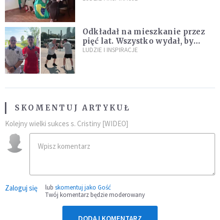
miliony
Odkładał na mieszkanie przez
pięć lat. Wszystko wydał, by
spełnić marzenie 80-letniego
LUDZIE I INSPIRACJE
dziadka
SKOMENTUJ ARTYKUŁ
Kolejny wielki sukces s. Cristiny [WIDEO]
Zaloguj się
lub
skomentuj jako Gość
Twój komentarz będzie moderowany
DODAJ KOMENTARZ