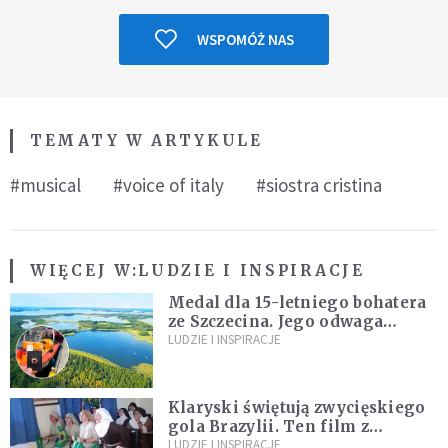
WSPOMÓŻ NAS
TEMATY W ARTYKULE
#musical
#voice of italy
#siostra cristina
WIĘCEJ W:
LUDZIE I INSPIRACJE
Medal dla 15-letniego bohatera
ze Szczecina. Jego odwaga
ocaliła ludzkie życie
LUDZIE I INSPIRACJE
Klaryski świętują zwycięskiego
gola Brazylii. Ten film z
zakonnicami obejrzały już
LUDZIE I INSPIRACJE