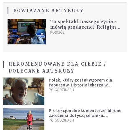
POWIĄZANE ARTYKUŁY
To spektakl naszego życia -
mówią producenci. Religijny
musical tworzą producenci
KOŚCIÓŁ
największych hitów
REKOMENDOWANE DLA CIEBIE /
POLECANE ARTYKUŁY
Polak, który został wzorem dla
Papuasów. Historia lekarza w
sutannie, który uleczył dżunglę
PO GODZINACH
Protekcjonalne komentarze, błędne
założenia dotyczące wieku.
Stereotypy ranią, kłamią i rozrywają
PO GODZINACH
więzi