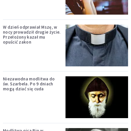
W dzień odprawiał Mszę, w
nocy prowadził drugie życie.
Przełożony kazał mu
opuścić zakon
Niezawodna modlitwa do
św. Szarbela. Po 9 dniach
mogą dziać się cuda
Modlitwa ojca Pio w