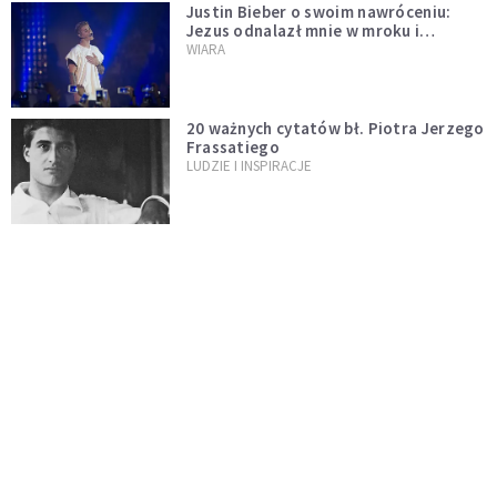
Justin Bieber o swoim nawróceniu:
Jezus odnalazł mnie w mroku i
wyciągnął mnie stamtąd
WIARA
20 ważnych cytatów bł. Piotra Jerzego
Frassatiego
LUDZIE I INSPIRACJE