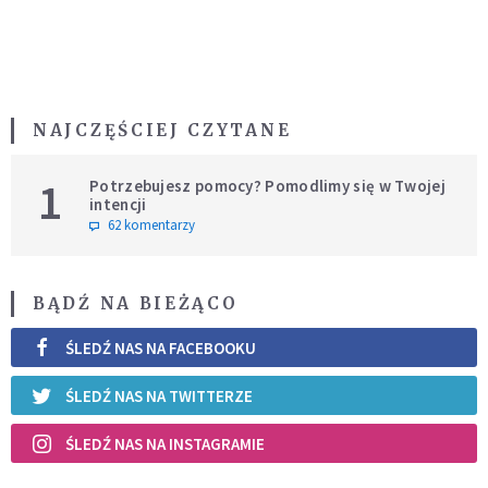
NAJCZĘŚCIEJ CZYTANE
1
Potrzebujesz pomocy? Pomodlimy się w Twojej
intencji
62 komentarzy
BĄDŹ NA BIEŻĄCO
ŚLEDŹ NAS NA FACEBOOKU
ŚLEDŹ NAS NA TWITTERZE
ŚLEDŹ NAS NA INSTAGRAMIE