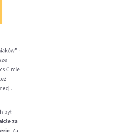
niaków" -
psze
cs Circle
też
ecji.
h był
także za
erię
. Za