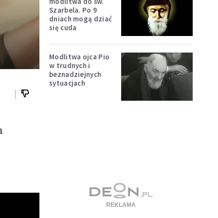
modlitwa do św.
Szarbela. Po 9
dniach mogą dziać
się cuda
Modlitwa ojca Pio
w trudnych i
beznadziejnych
sytuacjach
m