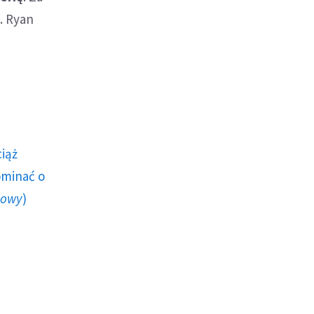
. Ryan
ciąż
ominać o
howy
)