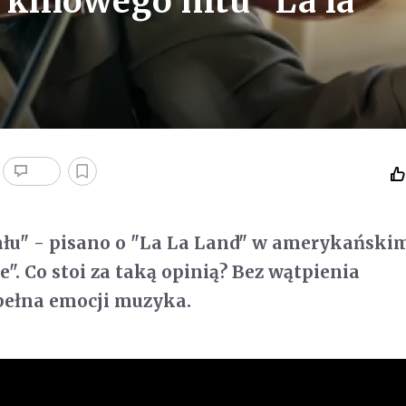
 kinowego hitu "La la
eału" - pisano o "La La Land" w amerykański
". Co stoi za taką opinią? Bez wątpienia
pełna emocji muzyka.