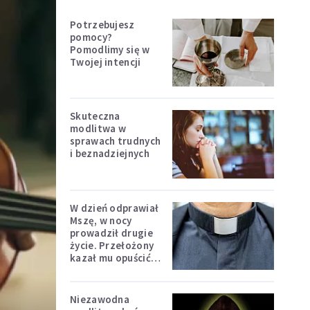
Potrzebujesz
pomocy?
Pomodlimy się w
Twojej intencji
Skuteczna
modlitwa w
sprawach trudnych
i beznadziejnych
W dzień odprawiał
Mszę, w nocy
prowadził drugie
życie. Przełożony
kazał mu opuścić
zakon
Niezawodna