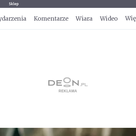
g
Sklep
Wię
darzenia
Komentarze
Wiara
Wideo