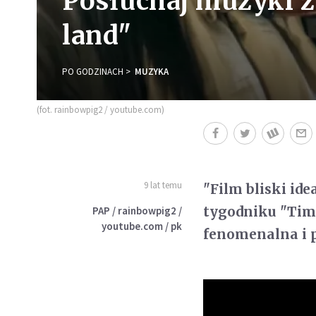
Posłuchaj muzyki z
land"
PO GODZINACH
MUZYKA
(fot. rainbowpig2 / youtube.com)
9 lat temu
"Film bliski id
tygodniku "Time
PAP / rainbowpig2 /
youtube.com / pk
fenomenalna i 