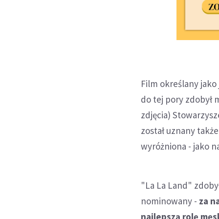
Film określany jak
do tej pory zdobył m
zdjęcia) Stowarzysz
został uznany także
wyróżniona - jako n
"La La Land" zdobył
nominowany -
za n
najlepszą rolę męs