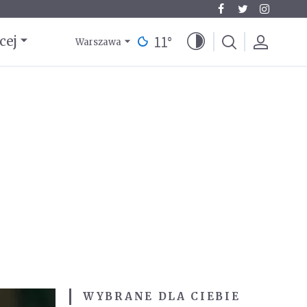
11
°
cej
Warszawa
WYBRANE DLA CIEBIE