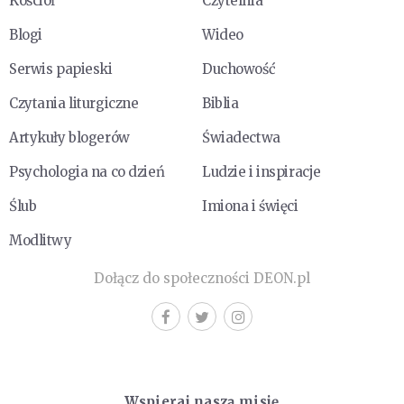
Kościół
Czytelnia
Blogi
Wideo
Serwis papieski
Duchowość
Czytania liturgiczne
Biblia
Artykuły blogerów
Świadectwa
Psychologia na co dzień
Ludzie i inspiracje
Ślub
Imiona i święci
Modlitwy
Dołącz do społeczności DEON.pl
Wspieraj naszą misję