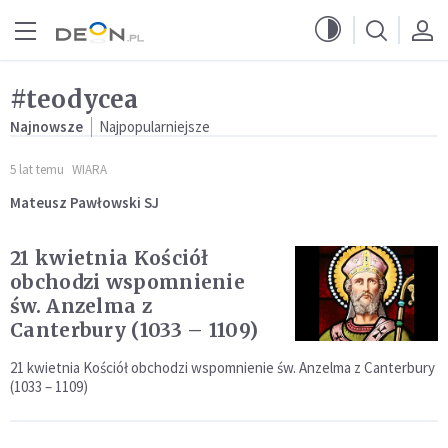
Przejdź do menu głównego
Przejdź do treści
#teodycea
Najnowsze
Najpopularniejsze
5 lat temu
WIARA
Mateusz Pawłowski SJ
21 kwietnia Kościół
obchodzi wspomnienie
św. Anzelma z
Canterbury (1033 – 1109)
21 kwietnia Kościół obchodzi wspomnienie św. Anzelma z Canterbury
(1033 – 1109)