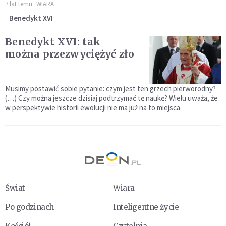
7 lat temu
WIARA
Benedykt XVI
Benedykt XVI: tak
można przezwyciężyć zło
Musimy postawić so­bie pytanie: czym jest ten grzech pierworodny?
(…) Czy można jeszcze dzisiaj podtrzymać tę naukę? Wielu uważa, że
w perspektywie historii ewolucji nie ma już na to miejsca.
Świat
Wiara
Po godzinach
Inteligentne życie