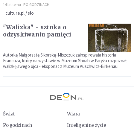
14 lat temu
PO GODZINACH
culture.pl / slo
"Walizka" - sztuka o
odzyskiwaniu pamięci
Autorkę Małgorzatę Sikorską-Miszczuk zainspirowała historia
Francuza, który na wystawie w Muzeum Shoah w Paryżu rozpoznał
walizkę swego ojca - eksponat z Muzeum Auschwitz-Birkenau.
Świat
Wiara
Po godzinach
Inteligentne życie