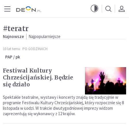
Przejdź do menu głównego
Przejdź do treści
#teratr
Najnowsze
Najpopularniejsze
10 lat temu
PO GODZINACH
PAP / pk
Festiwal Kultury
Chrześcijańskiej. Będzie
się działo
Spektakle teatralne, wystawy i koncerty znajdą się tradycyjnie w
programie Festiwalu Kultury Chrześcijańskiej, który rozpocznie się 8
listopada w Łodzi. W trakcie dwutygodniowej imprezy widzom
zaprezentują się wykonawcy z 12 krajów.