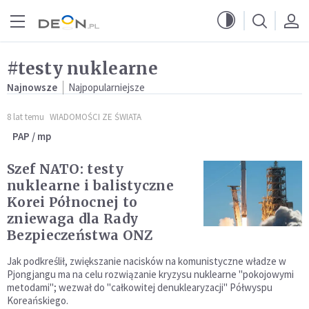
Przejdź do menu głównego
Przejdź do treści
#testy nuklearne
Najnowsze
Najpopularniejsze
8 lat temu
WIADOMOŚCI ZE ŚWIATA
PAP / mp
Szef NATO: testy
nuklearne i balistyczne
Korei Północnej to
zniewaga dla Rady
Bezpieczeństwa ONZ
Jak podkreślił, zwiększanie nacisków na komunistyczne władze w
Pjongjangu ma na celu rozwiązanie kryzysu nuklearne "pokojowymi
metodami"; wezwał do "całkowitej denuklearyzacji" Półwyspu
Koreańskiego.