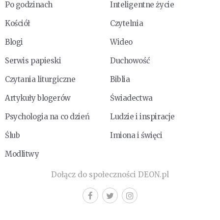
Po godzinach
Inteligentne życie
Kościół
Czytelnia
Blogi
Wideo
Serwis papieski
Duchowość
Czytania liturgiczne
Biblia
Artykuły blogerów
Świadectwa
Psychologia na co dzień
Ludzie i inspiracje
Ślub
Imiona i święci
Modlitwy
Dołącz do społeczności DEON.pl