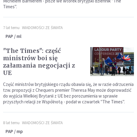
Michelem Barnierem - pisze we wtorek brytyjski dziennik "The
Times".
7 lat temu
WIADOMOŚCI ZE ŚWIATA
PAP / ml
"The Times": część
ministrów boi się
załamania negocjacji z
UE
Część ministrów brytyjskiego rządu obawia się, że w razie odrzucenia
tzw. propozycji z Chequers premier Theresa May może doprowadzić
do wyjścia Wielkiej Brytanii z UE bez porozumienia w sprawie
przyszłych relacji ze Wspólnotą - podał w czwartek "The Times".
8 lat temu
WIADOMOŚCI ZE ŚWIATA
PAP / mp