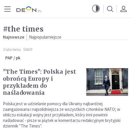
Przejdź do menu głównego
Przejdź do treści
#the times
Najnowsze
Najpopularniejsze
3 lata temu
ŚWIAT
PAP / pk
"The Times": Polska jest
obrońcą Europy i
przykładem do
naśladowania
Polska jest w udzielanie pomocy dla Ukrainy najbardziej
zaangażowana i najsolidniejsza ze wszystkich członków NATO; w
obliczu eskalacji wojny jest przykładem, który inni powinni
naśladować - pisze w piątek w komentarzu redakcyjnym brytyjski
dziennik "The Times".