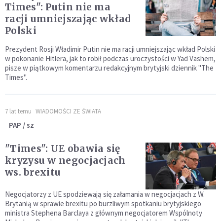
Times": Putin nie ma
racji umniejszając wkład
Polski
Prezydent Rosji Władimir Putin nie ma racji umniejszając wkład Polski
w pokonanie Hitlera, jak to robił podczas uroczystości w Yad Vashem,
pisze w piątkowym komentarzu redakcyjnym brytyjski dziennik "The
Times".
7 lat temu
WIADOMOŚCI ZE ŚWIATA
PAP / sz
"Times": UE obawia się
kryzysu w negocjacjach
ws. brexitu
Negocjatorzy z UE spodziewają się załamania w negocjacjach z W.
Brytanią w sprawie brexitu po burzliwym spotkaniu brytyjskiego
ministra Stephena Barclaya z głównym negocjatorem Wspólnoty