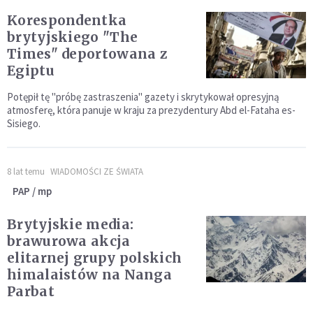
Korespondentka
brytyjskiego "The
Times" deportowana z
Egiptu
Potępił tę "próbę zastraszenia" gazety i skrytykował opresyjną
atmosferę, która panuje w kraju za prezydentury Abd el-Fataha es-
Sisiego.
8 lat temu
WIADOMOŚCI ZE ŚWIATA
PAP / mp
Brytyjskie media:
brawurowa akcja
elitarnej grupy polskich
himalaistów na Nanga
Parbat