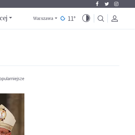
11
°
cej
Warszawa
opularniejsze