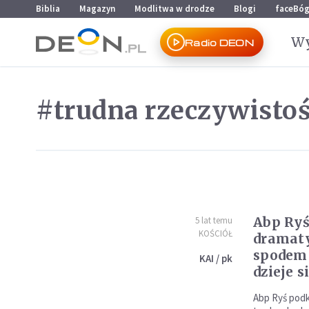
Przejdź do menu głównego
Przejdź do treści
Biblia
Magazyn
Modlitwa w drodze
Blogi
faceBó
Wy
Radio DEON
#trudna rzeczywisto
Abp Ryś:
5 lat temu
KOŚCIÓŁ
dramaty
spodem
KAI / pk
dzieje s
Abp Ryś podk