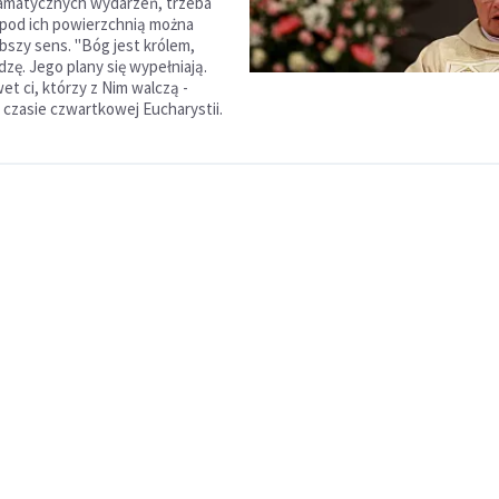
ramatycznych wydarzeń, trzeba
 pod ich powierzchnią można
bszy sens. "Bóg jest królem,
zę. Jego plany się wypełniają.
et ci, którzy z Nim walczą -
 czasie czwartkowej Eucharystii.