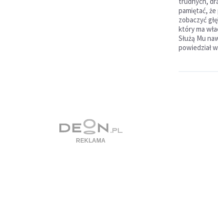
trudnych, d
pamiętać, że
zobaczyć głę
który ma wład
Służą Mu naw
powiedział w