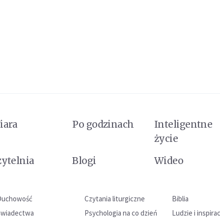
iara
Po godzinach
Inteligentne
życie
zytelnia
Blogi
Wideo
Duchowość
Czytania liturgiczne
Biblia
Świadectwa
Psychologia na co dzień
Ludzie i inspira