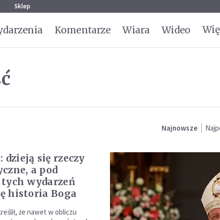
g
Sklep
Wię
darzenia
Komentarze
Wiara
Wideo
ść
Najnowsze
Najp
 dzieją się rzeczy
czne, a pod
 tych wydarzeń
ię historia Boga
reślił, że nawet w obliczu