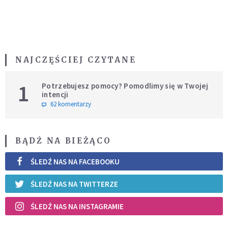
NAJCZĘŚCIEJ CZYTANE
1
Potrzebujesz pomocy? Pomodlimy się w Twojej
intencji
62 komentarzy
BĄDŹ NA BIEŻĄCO
ŚLEDŹ NAS NA FACEBOOKU
ŚLEDŹ NAS NA TWITTERZE
ŚLEDŹ NAS NA INSTAGRAMIE