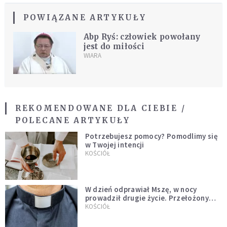
POWIĄZANE ARTYKUŁY
Abp Ryś: człowiek powołany
jest do miłości
WIARA
REKOMENDOWANE DLA CIEBIE /
POLECANE ARTYKUŁY
Potrzebujesz pomocy? Pomodlimy się
w Twojej intencji
KOŚCIÓŁ
W dzień odprawiał Mszę, w nocy
prowadził drugie życie. Przełożony
kazał mu opuścić zakon
KOŚCIÓŁ