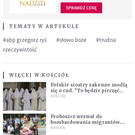
SPRAWDŹ CENĘ
TEMATY W ARTYKULE
#abp grzegorz ryś
#słowo boże
#trudna
rzeczywistość
WIĘCEJ W:
KOŚCIÓŁ
Polskie siostry zakonne modlą
się o cud. "To będzie pieczęć
Pana Boga dla naszej wiary"
KOŚCIÓŁ
Proboszcz wezwał do
bombardowania migrantów.
"Masowy ogień przeciwko
KOŚCIÓŁ
najeźdźcom!"