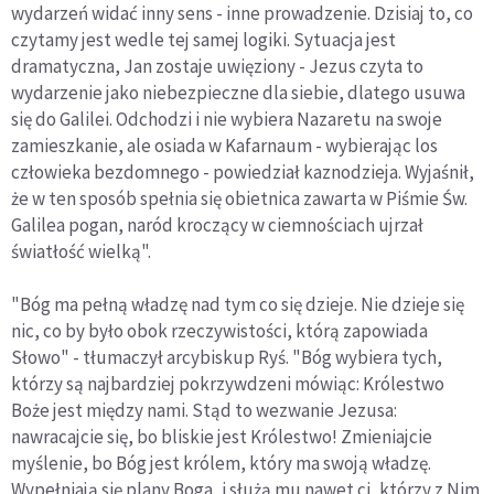
wydarzeń widać inny sens - inne prowadzenie. Dzisiaj to, co
czytamy jest wedle tej samej logiki. Sytuacja jest
dramatyczna, Jan zostaje uwięziony - Jezus czyta to
wydarzenie jako niebezpieczne dla siebie, dlatego usuwa
się do Galilei. Odchodzi i nie wybiera Nazaretu na swoje
zamieszkanie, ale osiada w Kafarnaum - wybierając los
człowieka bezdomnego - powiedział kaznodzieja. Wyjaśnił,
że w ten sposób spełnia się obietnica zawarta w Piśmie Św.
Galilea pogan, naród kroczący w ciemnościach ujrzał
światłość wielką".
"Bóg ma pełną władzę nad tym co się dzieje. Nie dzieje się
nic, co by było obok rzeczywistości, którą zapowiada
Słowo" - tłumaczył arcybiskup Ryś. "Bóg wybiera tych,
którzy są najbardziej pokrzywdzeni mówiąc: Królestwo
Boże jest między nami. Stąd to wezwanie Jezusa:
nawracajcie się, bo bliskie jest Królestwo! Zmieniajcie
myślenie, bo Bóg jest królem, który ma swoją władzę.
Wypełniają się plany Boga, i służą mu nawet ci, którzy z Nim