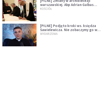
[PILNE] Zmiany w archidiecezji
warszawskiej. Abp Adrian Galbas
wręczył dekrety nowym proboszczom
KOŚCIÓŁ
[PILNE] Podjęto kroki ws. księdza
Sawielewicza. Nie zobaczymy go w
mediach
WYDARZENIA