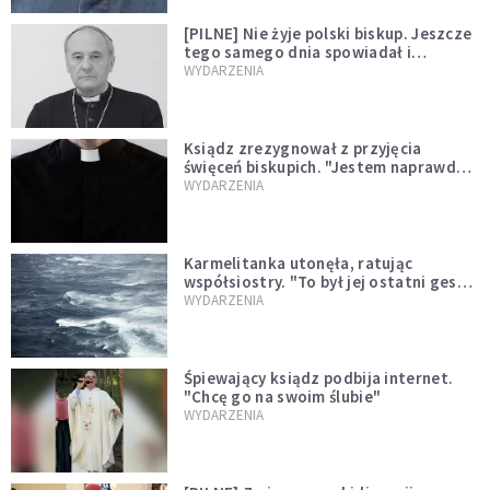
[PILNE] Nie żyje polski biskup. Jeszcze
tego samego dnia spowiadał i
sprawował Mszę świętą
WYDARZENIA
Ksiądz zrezygnował z przyjęcia
święceń biskupich. "Jestem naprawdę
niegodny"
WYDARZENIA
Karmelitanka utonęła, ratując
współsiostry. "To był jej ostatni gest
miłości"
WYDARZENIA
Śpiewający ksiądz podbija internet.
"Chcę go na swoim ślubie"
WYDARZENIA