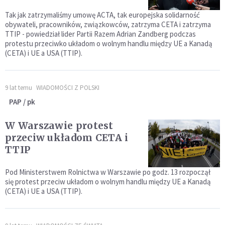
Tak jak zatrzymaliśmy umowę ACTA, tak europejska solidarność
obywateli, pracowników, związkowców, zatrzyma CETA i zatrzyma
TTIP - powiedział lider Partii Razem Adrian Zandberg podczas
protestu przeciwko układom o wolnym handlu między UE a Kanadą
(CETA) i UE a USA (TTIP).
9 lat temu
WIADOMOŚCI Z POLSKI
PAP / pk
W Warszawie protest
przeciw układom CETA i
TTIP
Pod Ministerstwem Rolnictwa w Warszawie po godz. 13 rozpoczął
się protest przeciw układom o wolnym handlu między UE a Kanadą
(CETA) i UE a USA (TTIP).