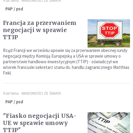
9 lat temu
WIADOMOŚCI ZE ŚWIATA
PAP / psd
Francja za przerwaniem
negocjacji w sprawie
TTIP
Rząd Francji we wrześniu opowie się za przerwaniem obecnej rundy
negocjacji między Komisją Europejską a USA w sprawie umowy o
partnerstwie handlowo-inwestycyjnym (TTIP) - oświadczył we
wtorek francuski sekretarz stanu ds. handlu zagranicznego Matthias
Fekl.
9 lat temu
WIADOMOŚCI ZE ŚWIATA
PAP / psd
"Fiasko negocjacji USA-
UE w sprawie umowy
TTIP"