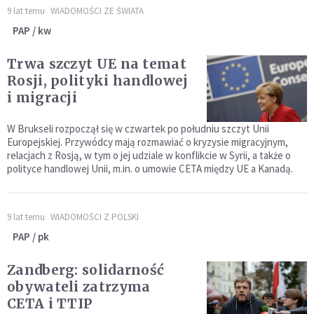
9 lat temu
WIADOMOŚCI ZE ŚWIATA
PAP / kw
Trwa szczyt UE na temat
Rosji, polityki handlowej
i migracji
W Brukseli rozpoczął się w czwartek po południu szczyt Unii
Europejskiej. Przywódcy mają rozmawiać o kryzysie migracyjnym,
relacjach z Rosją, w tym o jej udziale w konflikcie w Syrii, a także o
polityce handlowej Unii, m.in. o umowie CETA między UE a Kanadą.
9 lat temu
WIADOMOŚCI Z POLSKI
PAP / pk
Zandberg: solidarność
obywateli zatrzyma
CETA i TTIP