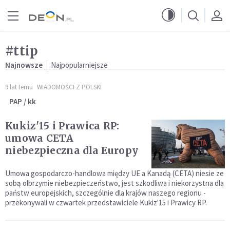
Przejdź do menu głównego
Przejdź do treści
#ttip
Najnowsze
Najpopularniejsze
9 lat temu
WIADOMOŚCI Z POLSKI
PAP / kk
Kukiz'15 i Prawica RP:
umowa CETA
niebezpieczna dla Europy
Umowa gospodarczo-handlowa między UE a Kanadą (CETA) niesie ze
sobą olbrzymie niebezpieczeństwo, jest szkodliwa i niekorzystna dla
państw europejskich, szczególnie dla krajów naszego regionu -
przekonywali w czwartek przedstawiciele Kukiz'15 i Prawicy RP.