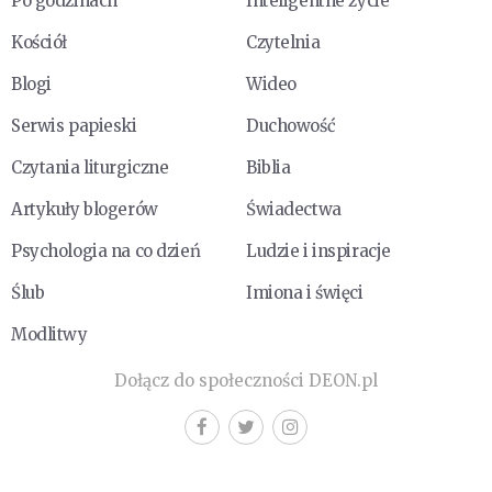
Po godzinach
Inteligentne życie
Kościół
Czytelnia
Blogi
Wideo
Serwis papieski
Duchowość
Czytania liturgiczne
Biblia
Artykuły blogerów
Świadectwa
Psychologia na co dzień
Ludzie i inspiracje
Ślub
Imiona i święci
Modlitwy
Dołącz do społeczności DEON.pl