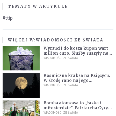
TEMATY W ARTYKULE
#ttip
WIĘCEJ W:
WIADOMOŚCI ZE ŚWIATA
Wyrzucił do kosza kupon wart
milion euro. Służby ruszyły na
poszukiwania
WIADOMOŚCI ZE ŚWIATA
Kosmiczna kraksa na Księżycu.
W środę rano na jego
powierzchni dojdzie do
WIADOMOŚCI ZE ŚWIATA
niezwykłego zdarzenia
Bomba atomowa to „łaska i
miłosierdzie”. Patriarcha Cyryl
wychwala Putina
WIADOMOŚCI ZE ŚWIATA