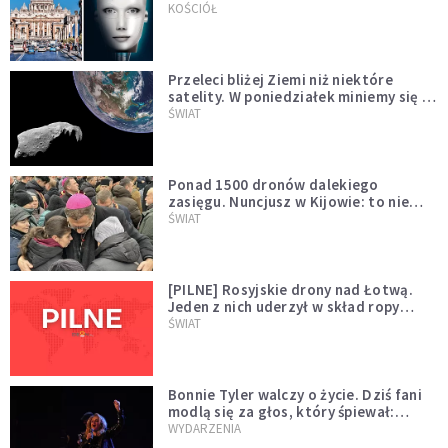
KOŚCIÓŁ
Przeleci bliżej Ziemi niż niektóre
satelity. W poniedziałek miniemy się z
asteroidą, która poprzedzi znacznie
ŚWIAT
większego "gościa"
Ponad 1500 dronów dalekiego
zasięgu. Nuncjusz w Kijowie: to nie
wygląda na wolę zakończenia wojny
ŚWIAT
[PILNE] Rosyjskie drony nad Łotwą.
Jeden z nich uderzył w skład ropy
naftowej
ŚWIAT
Bonnie Tyler walczy o życie. Dziś fani
modlą się za głos, który śpiewał:
"Lord, help me"
WYDARZENIA