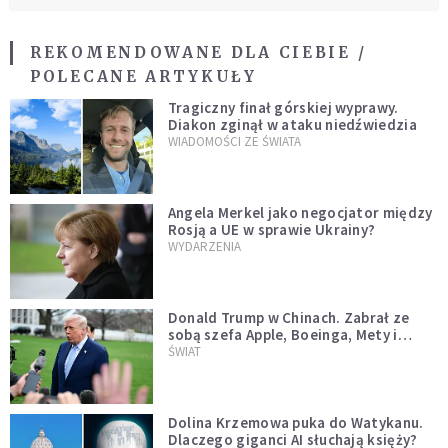
REKOMENDOWANE DLA CIEBIE /
POLECANE ARTYKUŁY
Tragiczny finał górskiej wyprawy.
Diakon zginął w ataku niedźwiedzia
WIADOMOŚCI ZE ŚWIATA
Angela Merkel jako negocjator między
Rosją a UE w sprawie Ukrainy?
WYDARZENIA
Donald Trump w Chinach. Zabrał ze
sobą szefa Apple, Boeinga, Mety i
Muska
ŚWIAT
Dolina Krzemowa puka do Watykanu.
Dlaczego giganci AI słuchają księży?