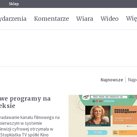
g
Sklep
Wię
darzenia
Komentarze
Wiara
Wideo
Najnowsze
Najp
owe programy na
eksie
nadawanie kanału filmowego na
 pierwszym w systemie
lewizji cyfrowej otrzymała w
 Stopklatka TV spółki Kino