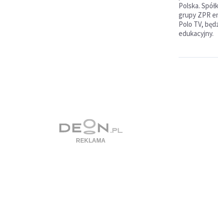
Polska. Spół
grupy ZPR em
Polo TV, będ
edukacyjny.