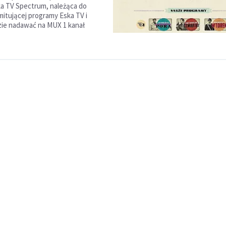
ka TV Spectrum, należąca do
itującej programy Eska TV i
zie nadawać na MUX 1 kanał