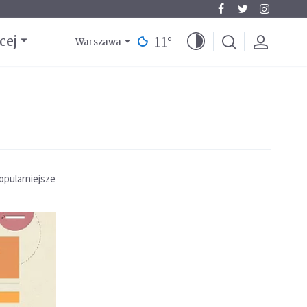
11
°
cej
Warszawa
opularniejsze