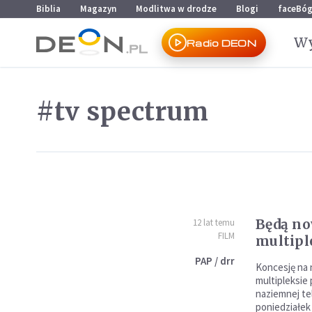
Przejdź do menu głównego
Przejdź do treści
Biblia
Magazyn
Modlitwa w drodze
Blogi
faceBó
Wy
Radio DEON
#tv spectrum
Będą n
12 lat temu
FILM
multipl
PAP / drr
Koncesję na 
multipleksie
naziemnej te
poniedziałek