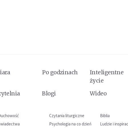
iara
Po godzinach
Inteligentne
życie
zytelnia
Blogi
Wideo
Duchowość
Czytania liturgiczne
Biblia
Świadectwa
Psychologia na co dzień
Ludzie i inspira