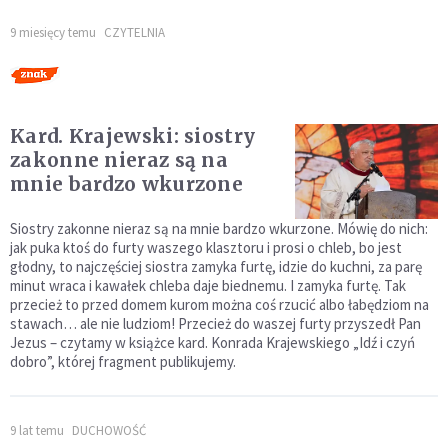
9 miesięcy temu
CZYTELNIA
Kard. Krajewski: siostry
zakonne nieraz są na
mnie bardzo wkurzone
Siostry zakonne nieraz są na mnie bardzo wkurzone. Mówię do nich:
jak puka ktoś do furty waszego klasztoru i prosi o chleb, bo jest
głodny, to najczęściej siostra zamyka furtę, idzie do kuchni, za parę
minut wraca i kawałek chleba daje biednemu. I zamyka furtę. Tak
przecież to przed domem kurom można coś rzucić albo łabędziom na
stawach… ale nie ludziom! Przecież do waszej furty przyszedł Pan
Jezus – czytamy w książce kard. Konrada Krajewskiego „Idź i czyń
dobro”, której fragment publikujemy.
9 lat temu
DUCHOWOŚĆ