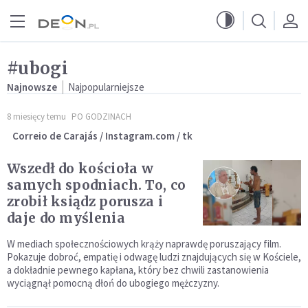
Przejdź do menu głównego
Przejdź do treści
#ubogi
Najnowsze
Najpopularniejsze
8 miesięcy temu
PO GODZINACH
Correio de Carajás / Instagram.com / tk
Wszedł do kościoła w
samych spodniach. To, co
zrobił ksiądz porusza i
daje do myślenia
W mediach społecznościowych krąży naprawdę poruszający film.
Pokazuje dobroć, empatię i odwagę ludzi znajdujących się w Kościele,
a dokładnie pewnego kapłana, który bez chwili zastanowienia
wyciągnął pomocną dłoń do ubogiego mężczyzny.