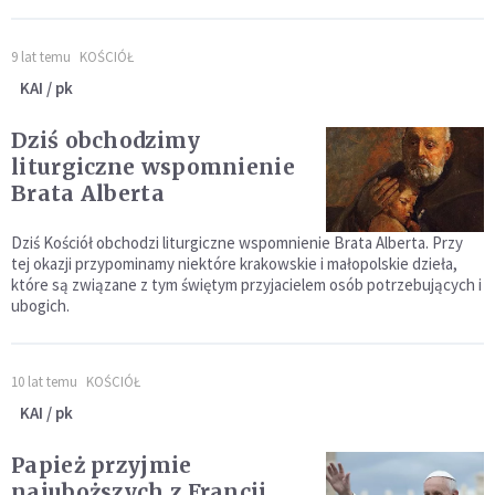
9 lat temu
KOŚCIÓŁ
KAI / pk
Dziś obchodzimy
liturgiczne wspomnienie
Brata Alberta
Dziś Kościół obchodzi liturgiczne wspomnienie Brata Alberta. Przy
tej okazji przypominamy niektóre krakowskie i małopolskie dzieła,
które są związane z tym świętym przyjacielem osób potrzebujących i
ubogich.
10 lat temu
KOŚCIÓŁ
KAI / pk
Papież przyjmie
najuboższych z Francji