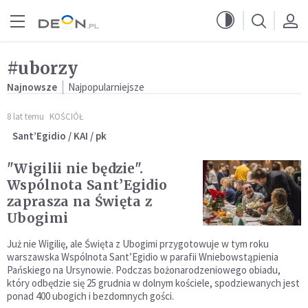
Przejdź do menu głównego
Przejdź do treści
#uborzy
Najnowsze
Najpopularniejsze
8 lat temu
KOŚCIÓŁ
Sant’Egidio / KAI / pk
"Wigilii nie będzie".
Wspólnota Sant’Egidio
zaprasza na Święta z
Ubogimi
Już nie Wigilię, ale Święta z Ubogimi przygotowuje w tym roku
warszawska Wspólnota Sant’Egidio w parafii Wniebowstąpienia
Pańskiego na Ursynowie. Podczas bożonarodzeniowego obiadu,
który odbędzie się 25 grudnia w dolnym kościele, spodziewanych jest
ponad 400 ubogich i bezdomnych gości.