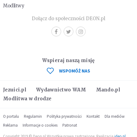
Modlitwy
Dołącz do społeczności DEON.pl
Wspieraj naszą misję
WSPOMÓŻ NAS
Jezuici.pl
Wydawnictwo WAM
Mando.pl
Modlitwa w drodze
O portalu
Regulamin
Polityka prywatności
Kontakt
Dla mediów
Reklama
Informacje o cookies
Patronat
Copyright 2019 © Deon.pl Wszystkie prawa zastrzeżone. Realizacja
ideo.pl