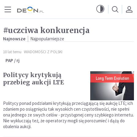
Przejdź do menu głównego
Przejdź do treści
#uczciwa konkurencja
Najnowsze
Najpopularniejsze
10 lat temu
WIADOMOŚCI Z POLSKI
PAP / rj
Politycy krytykują
przebieg aukcji LTE
Politycy ponad podziałami krytykują przeciągającą się aukcję LTE; ich
zdaniem po osiągnięciu tak wysokich cen częstotliwości, nie spełni
ona jednego ze swych celów - przystępnej ceny szybkiego internetu.
Nie wykluczają też, że operatorzy mogli się porozumieć i dążą do
obalenia aukcji.