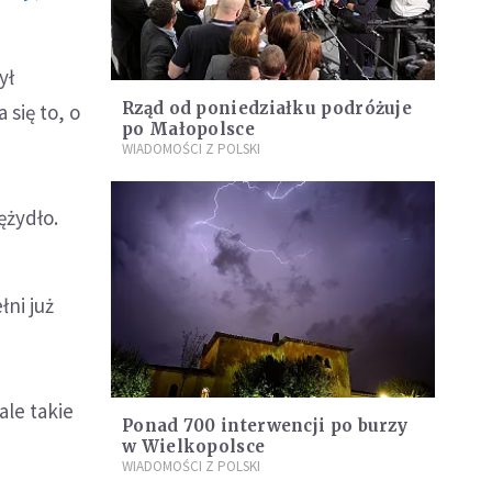
ył
Rząd od poniedziałku podróżuje
 się to, o
po Małopolsce
WIADOMOŚCI Z POLSKI
ężydło.
łni już
le takie
Ponad 700 interwencji po burzy
w Wielkopolsce
WIADOMOŚCI Z POLSKI