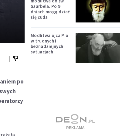
modlitwa do św.
Szarbela. Po 9
dniach mogą dziać
się cuda
Modlitwa ojca Pio
w trudnych i
beznadziejnych
sytuacjach
zdaniem po
e swych
peratorzy
rażała