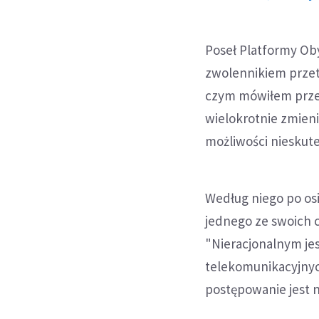
Poseł Platformy Oby
zwolennikiem przetar
czym mówiłem przed
wielokrotnie zmien
możliwości nieskutec
Według niego po osi
jednego ze swoich c
"Nieracjonalnym je
telekomunikacyjnyc
postępowanie jest n