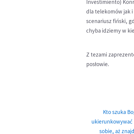
Investimiento) Kon
dla telekomów jak 
scenariusz fiński, g
chyba idziemy w kier
Z tezami zaprezento
posłowie.
Kto szuka Bo
ukierunkowywać n
sobie, aż znaj