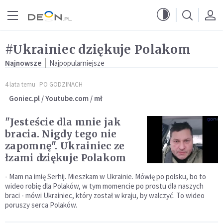
Przejdź do menu głównego
Przejdź do treści
#Ukrainiec dziękuje Polakom
Najnowsze
Najpopularniejsze
4 lata temu
PO GODZINACH
Goniec.pl / Youtube.com / mł
"Jesteście dla mnie jak
bracia. Nigdy tego nie
zapomnę". Ukrainiec ze
łzami dziękuje Polakom
- Mam na imię Serhij. Mieszkam w Ukrainie. Mówię po polsku, bo to
wideo robię dla Polaków, w tym momencie po prostu dla naszych
braci - mówi Ukrainiec, który został w kraju, by walczyć. To wideo
poruszy serca Polaków.