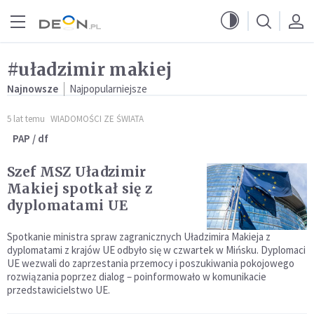
Przejdź do menu głównego
Przejdź do treści
#uładzimir makiej
Najnowsze
Najpopularniejsze
5 lat temu
WIADOMOŚCI ZE ŚWIATA
PAP / df
Szef MSZ Uładzimir
Makiej spotkał się z
dyplomatami UE
Spotkanie ministra spraw zagranicznych Uładzimira Makieja z
dyplomatami z krajów UE odbyło się w czwartek w Mińsku. Dyplomaci
UE wezwali do zaprzestania przemocy i poszukiwania pokojowego
rozwiązania poprzez dialog – poinformowało w komunikacie
przedstawicielstwo UE.