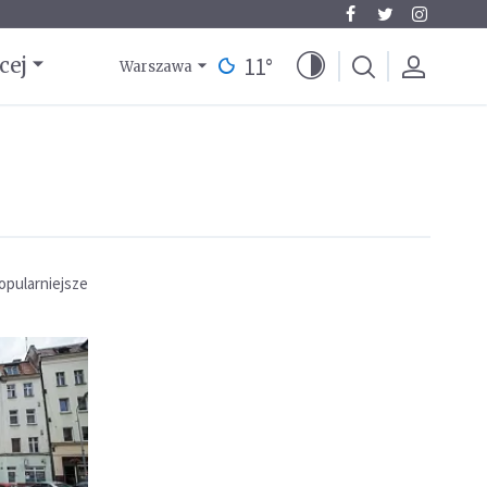
11
°
cej
Warszawa
opularniejsze