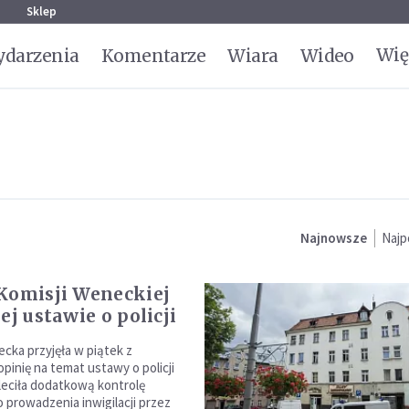
g
Sklep
Wię
darzenia
Komentarze
Wiara
Wideo
Najnowsze
Najp
Komisji Weneckiej
ej ustawie o policji
cka przyjęła w piątek z
pinię na temat ustawy o policji
aleciła dodatkową kontrolę
 prowadzenia inwigilacji przez