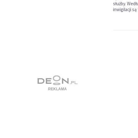
służby. Wedł
inwigilacji s