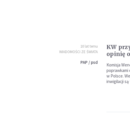
KW przy
10 lat temu
WIADOMOŚCI ZE ŚWIATA
opinię o
PAP / psd
Komisja Wene
poprawkami o
w Polsce. We
inwigilacji s