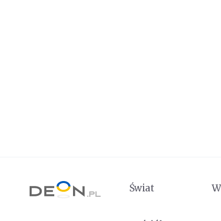
Świat
W