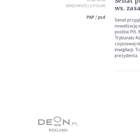
Senat p
WIADOMOŚCI Z POLSKI
ws. zasa
PAP / psd
Senat przyją
nowelizację w
posłów PiS. 
Trybunału Ko
częściowej n
inwigilacji. 
prezydenta.