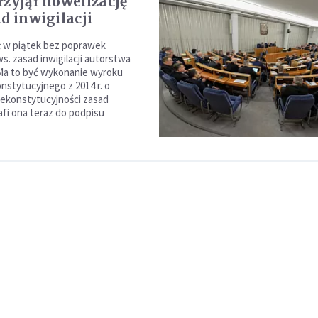
rzyjął nowelizację
d inwigilacji
ł w piątek bez poprawek
s. zasad inwigilacji autorstwa
Ma to być wykonanie wyroku
nstytucyjnego z 2014 r. o
iekonstytucyjności zasad
Trafi ona teraz do podpisu