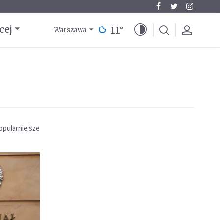
11
°
cej
Warszawa
opularniejsze