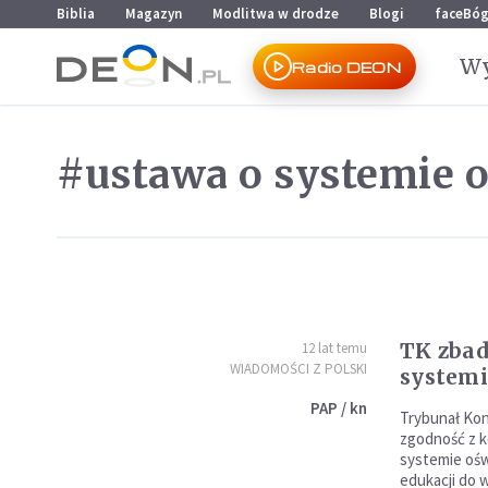
Przejdź do menu głównego
Przejdź do treści
Biblia
Magazyn
Modlitwa w drodze
Blogi
faceBó
Wy
Radio DEON
#ustawa o systemie 
TK zbad
12 lat temu
WIADOMOŚCI Z POLSKI
systemi
PAP / kn
Trybunał Ko
zgodność z k
systemie ośw
edukacji do 