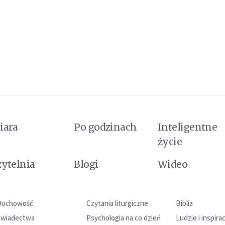
iara
Po godzinach
Inteligentne
życie
zytelnia
Blogi
Wideo
Duchowość
Czytania liturgiczne
Biblia
Świadectwa
Psychologia na co dzień
Ludzie i inspira