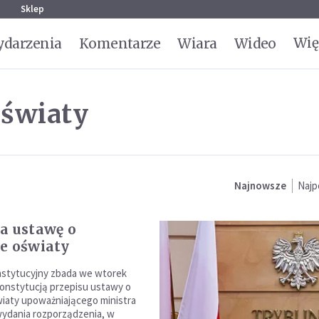
g
Sklep
Wię
darzenia
Komentarze
Wiara
Wideo
oświaty
Najnowsze
Najp
a ustawę o
e oświaty
nstytucyjny zbada we wtorek
onstytucją przepisu ustawy o
iaty upoważniającego ministra
wydania rozporządzenia, w