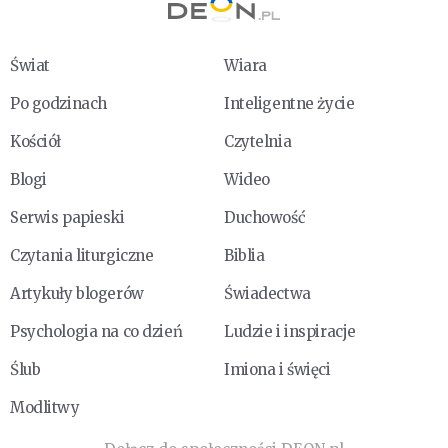
Świat
Wiara
Po godzinach
Inteligentne życie
Kościół
Czytelnia
Blogi
Wideo
Serwis papieski
Duchowość
Czytania liturgiczne
Biblia
Artykuły blogerów
Świadectwa
Psychologia na co dzień
Ludzie i inspiracje
Ślub
Imiona i święci
Modlitwy