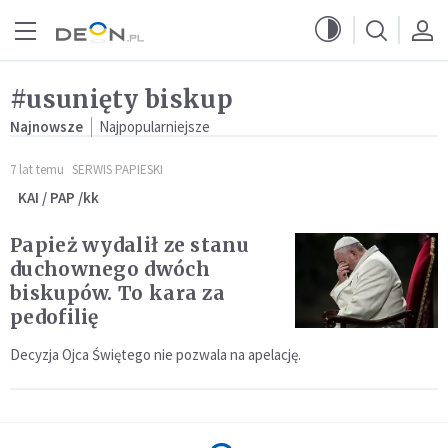
Przejdź do menu głównego
Przejdź do treści
#usunięty biskup
Najnowsze
Najpopularniejsze
7 lat temu
SERWIS PAPIESKI
KAI / PAP /kk
Papież wydalił ze stanu
duchownego dwóch
biskupów. To kara za
pedofilię
Decyzja Ojca Świętego nie pozwala na apelację.