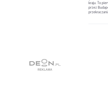
kraju. To pie
przez Budap
przekraczania