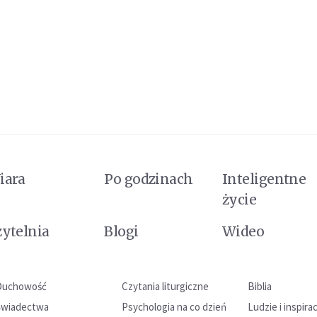
iara
Po godzinach
Inteligentne
życie
zytelnia
Blogi
Wideo
Duchowość
Czytania liturgiczne
Biblia
Świadectwa
Psychologia na co dzień
Ludzie i inspira