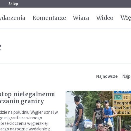
g
Sklep
Wię
darzenia
Komentarze
Wiara
Wideo
c
Najnowsze
Najp
stop nielegalnemu
czaniu granicy
zie na południu Węgier uznał w
ego migranta za winnego
 przekroczenia węgierskiej
zał go na roczne wydalenie z