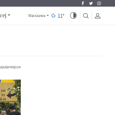
11
°
cej
Warszawa
opularniejsze