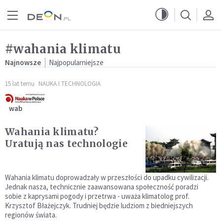
Przejdź do menu głównego
Przejdź do treści
#wahania klimatu
Najnowsze
Najpopularniejsze
15 lat temu
NAUKA I TECHNOLOGIA
wab
Wahania klimatu?
Uratują nas technologie
Wahania klimatu doprowadzały w przeszłości do upadku cywilizacji.
Jednak nasza, technicznie zaawansowana społeczność poradzi
sobie z kaprysami pogody i przetrwa - uważa klimatolog prof.
Krzysztof Błażejczyk. Trudniej będzie ludziom z biedniejszych
regionów świata.