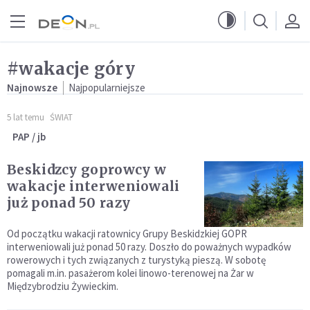
Przejdź do menu głównego
Przejdź do treści
#wakacje góry
Najnowsze
Najpopularniejsze
5 lat temu
ŚWIAT
PAP / jb
Beskidzcy goprowcy w
wakacje interweniowali
już ponad 50 razy
Od początku wakacji ratownicy Grupy Beskidzkiej GOPR
interweniowali już ponad 50 razy. Doszło do poważnych wypadków
rowerowych i tych związanych z turystyką pieszą. W sobotę
pomagali m.in. pasażerom kolei linowo-terenowej na Żar w
Międzybrodziu Żywieckim.