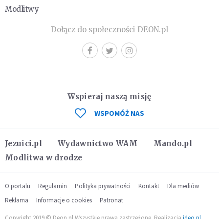
Modlitwy
Dołącz do społeczności DEON.pl
Wspieraj naszą misję
WSPOMÓŻ NAS
Jezuici.pl
Wydawnictwo WAM
Mando.pl
Modlitwa w drodze
O portalu
Regulamin
Polityka prywatności
Kontakt
Dla mediów
Reklama
Informacje o cookies
Patronat
Copyright 2019 © Deon.pl Wszystkie prawa zastrzeżone. Realizacja
ideo.pl