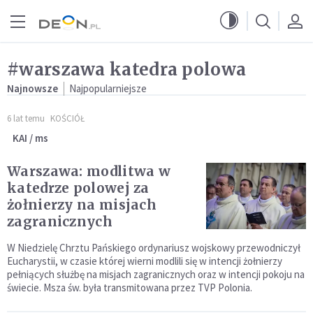
Przejdź do menu głównego
Przejdź do treści
#warszawa katedra polowa
Najnowsze
Najpopularniejsze
6 lat temu
KOŚCIÓŁ
KAI / ms
Warszawa: modlitwa w
katedrze polowej za
żołnierzy na misjach
zagranicznych
W Niedzielę Chrztu Pańskiego ordynariusz wojskowy przewodniczył
Eucharystii, w czasie której wierni modlili się w intencji żołnierzy
pełniących służbę na misjach zagranicznych oraz w intencji pokoju na
świecie. Msza św. była transmitowana przez TVP Polonia.