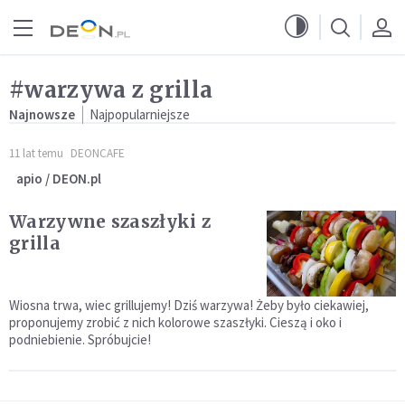
Przejdź do menu głównego
Przejdź do treści
#warzywa z grilla
Najnowsze
Najpopularniejsze
11 lat temu
DEONCAFE
apio / DEON.pl
Warzywne szaszłyki z
grilla
Wiosna trwa, wiec grillujemy! Dziś warzywa! Żeby było ciekawiej,
proponujemy zrobić z nich kolorowe szaszłyki. Cieszą i oko i
podniebienie. Spróbujcie!