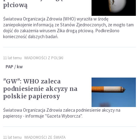
płciową
Światowa Organizacja Zdrowia (WHO) wyraziła w środę
zaniepokojenie informacją ze Stanów Zjednoczonych, że mogło tam
dojść do zakażenia wirusem Zika drogą płciową. Podkreślono
konieczność dalszych badań.
11 lat temu
WIADOMOŚCI Z POLSKI
PAP / kw
"GW": WHO zaleca
podniesienie akcyzy na
polskie papierosy
Światowa Organizacja Zdrowia zaleca podniesienie akcyzy na
papierosy - informuje "Gazeta Wyborcza".
11 lat temu
WIADOMOŚCI ZE ŚWIATA