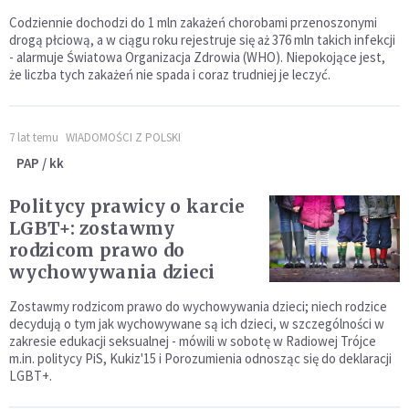
Codziennie dochodzi do 1 mln zakażeń chorobami przenoszonymi
drogą płciową, a w ciągu roku rejestruje się aż 376 mln takich infekcji
- alarmuje Światowa Organizacja Zdrowia (WHO). Niepokojące jest,
że liczba tych zakażeń nie spada i coraz trudniej je leczyć.
7 lat temu
WIADOMOŚCI Z POLSKI
PAP / kk
Politycy prawicy o karcie
LGBT+: zostawmy
rodzicom prawo do
wychowywania dzieci
Zostawmy rodzicom prawo do wychowywania dzieci; niech rodzice
decydują o tym jak wychowywane są ich dzieci, w szczególności w
zakresie edukacji seksualnej - mówili w sobotę w Radiowej Trójce
m.in. politycy PiS, Kukiz'15 i Porozumienia odnosząc się do deklaracji
LGBT+.