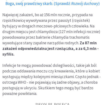
Boga, swój prawdziwy skarb. (Sprawdź:
Rozwój duchowy
)
Najwięcej zakażeń, bo aż 156 mln rocznie, przypada na
rzęsistkowicę wywoływana przez pasożyt (rzęsistek)
bytujący w drogach moczowo-płciowych człowieka. Na
drugim miejscu jest chlamydioza (127 mln infekcji rocznie)
powodowana przez bakterie chlamydia trachomatis
wywołujące stany zapalne narządów rodnych.
Za 87 mln
zakażeń odpowiedzialna jest rzeżączka, a za 6,3 mln -
syfilis.
Infekcje te mogą powodować dolegliwości, takie jak ból
podczas oddawania moczu czy krwawienia, które u kobiet
występują między kolejnymi miesiączkami. Często jednak -
ostrzega WHO - nie pojawiają się żadne objawy, a choroba
postępuję w ukryciu. Skutkiem tego mogą być bardzo
poważne powikłania.
DEON.PL POLECA