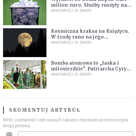
milion euro. Służby ruszyły na
poszukiwania
WIADOMOŚCI ZE ŚWIATA
Kosmiczna kraksa na Księżycu.
W środę rano na jego
powierzchni dojdzie do
WIADOMOŚCI ZE ŚWIATA
niezwykłego zdarzenia
Bomba atomowa to „łaska i
miłosierdzie”. Patriarcha Cyryl
wychwala Putina
WIADOMOŚCI ZE ŚWIATA
SKOMENTUJ ARTYKUŁ
WHO: codziennie 1 mln nowych zakażeń chorobami przenoszonymi
drogą płciową