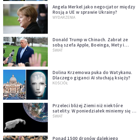
Angela Merkel jako negocjator między
Rosją a UE w sprawie Ukrainy?
WYDARZENIA
Donald Trump w Chinach. Zabrał ze
sobą szefa Apple, Boeinga, Mety i
Muska
ŚWIAT
Dolina Krzemowa puka do Watykanu.
Dlaczego giganci AI słuchają księży?
KOŚCIÓŁ
Przeleci bliżej Ziemi niż niektóre
satelity. W poniedziałek miniemy się z
asteroidą, która poprzedzi znacznie
ŚWIAT
większego "gościa"
Ponad 1500 dronów dalekiego