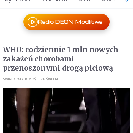
Radio DEON Modlitwa
WHO: codziennie 1 mln nowych
zakażeń chorobami
przenoszonymi drogą płciową
ŚWIAT
WIADOMOŚCI ZE ŚWIATA