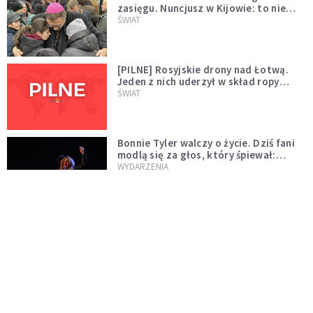
zasięgu. Nuncjusz w Kijowie: to nie
wygląda na wolę zakończenia wojny
ŚWIAT
[PILNE] Rosyjskie drony nad Łotwą.
Jeden z nich uderzył w skład ropy
naftowej
ŚWIAT
Bonnie Tyler walczy o życie. Dziś fani
modlą się za głos, który śpiewał:
"Lord, help me"
WYDARZENIA