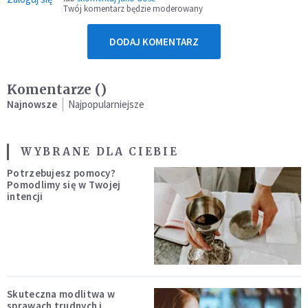
Twój komentarz będzie moderowany
DODAJ KOMENTARZ
Komentarze (
)
Najnowsze
Najpopularniejsze
WYBRANE DLA CIEBIE
Potrzebujesz pomocy?
Pomodlimy się w Twojej
intencji
Skuteczna modlitwa w
sprawach trudnych i