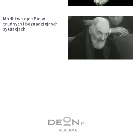
Modlitwa ojca Pio w
trudnych i beznadziejnych
sytuacjach