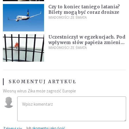
Czy to koniec taniego latania?
Bilety mogą być coraz droższe
WIADOMOŚCI ZE ŚWIATA
Uczestniczył w egzekucjach. Pod
wpływem słów papieża zmienił
zdanie
WIADOMOŚCI ZE ŚWIATA
SKOMENTUJ ARTYKUŁ
Wiosną wirus Zika może zagrozić Europie
Zaloguj się
lub
skomentuj jako Gość