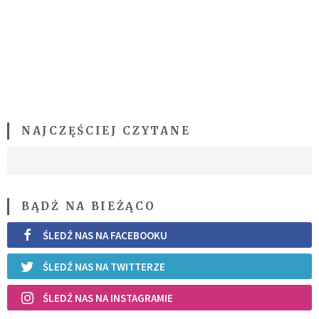
NAJCZĘŚCIEJ CZYTANE
BĄDŹ NA BIEŻĄCO
ŚLEDŹ NAS NA FACEBOOKU
ŚLEDŹ NAS NA TWITTERZE
ŚLEDŹ NAS NA INSTAGRAMIE