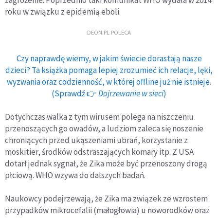
roku w związku z epidemią eboli.
DEON.PL POLECA
Czy naprawdę wiemy, w jakim świecie dorastają nasze
dzieci? Ta książka pomaga lepiej zrozumieć ich relacje, lęki,
wyzwania oraz codzienność, w której offline już nie istnieje.
(Sprawdź 👉
Dojrzewanie w sieci
)
Dotychczas walka z tym wirusem polega na niszczeniu
przenoszących go owadów, a ludziom zaleca się noszenie
chroniących przed ukąszeniami ubrań, korzystanie z
moskitier, środków odstraszających komary itp. Z USA
dotarł jednak sygnał, że Zika może być przenoszony drogą
płciową. WHO wzywa do dalszych badań.
Naukowcy podejrzewają, że Zika ma związek ze wzrostem
przypadków mikrocefalii (małogłowia) u noworodków oraz