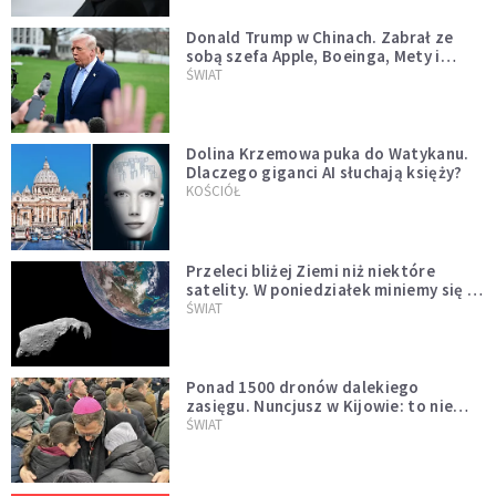
Donald Trump w Chinach. Zabrał ze
sobą szefa Apple, Boeinga, Mety i
Muska
ŚWIAT
Dolina Krzemowa puka do Watykanu.
Dlaczego giganci AI słuchają księży?
KOŚCIÓŁ
Przeleci bliżej Ziemi niż niektóre
satelity. W poniedziałek miniemy się z
asteroidą, która poprzedzi znacznie
ŚWIAT
większego "gościa"
Ponad 1500 dronów dalekiego
zasięgu. Nuncjusz w Kijowie: to nie
wygląda na wolę zakończenia wojny
ŚWIAT