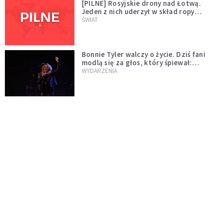
[PILNE] Rosyjskie drony nad Łotwą.
Jeden z nich uderzył w skład ropy
naftowej
ŚWIAT
Bonnie Tyler walczy o życie. Dziś fani
modlą się za głos, który śpiewał:
"Lord, help me"
WYDARZENIA