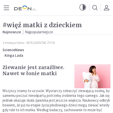
Przejdź do menu głównego
Przejdź do treści
#więź matki z dzieckiem
Najnowsze
Najpopularniejsze
2 miesiące temu
INTELIGENTNE ŻYCIE
ScienceNews
Kinga Lada
Ziewanie jest zaraźliwe.
Nawet w łonie matki
Wszyscy znamy to uczucie. Wystarczy zobaczyć ziewającą osobę, by
samemu poczuć nieodpartą potrzebę zrobienia tego samego. Jak się
jednak okazuje skala zjawiska jest jeszcze większa. Naukowcy odkryli
bowiem, że już na etapie życia płodowego dzieci mogą ziewać wtedy
gdy robi to ich matka. Według badaczy, zachowanie to może być