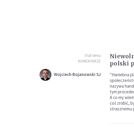
Niewoln
9 lat temu
KOMENTARZE
polski 
Wojciech Bojanowski SJ
"Haniebna pl
społeczeństw
nazywa hande
tym proceder
A co my wie
coś zrobić, 
strasznemu 