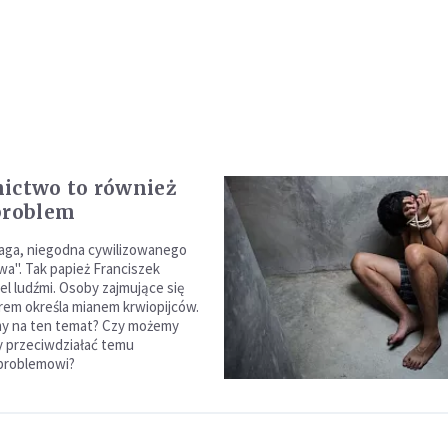
ictwo to również
problem
aga, niegodna cywilizowanego
a". Tak papież Franciszek
l ludźmi. Osoby zajmujące się
em określa mianem krwiopijców.
my na ten temat? Czy możemy
by przeciwdziałać temu
problemowi?