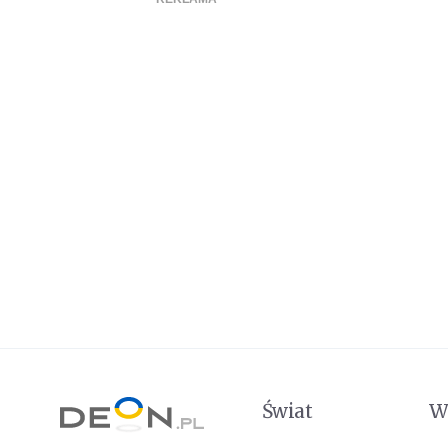
Świat
W