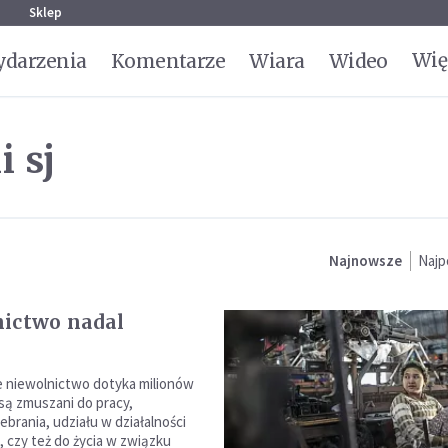
g
Sklep
Wię
darzenia
Komentarze
Wiara
Wideo
 sj
Najnowsze
Najp
ictwo nadal
 niewolnictwo dotyka milionów
 są zmuszani do pracy,
żebrania, udziału w działalności
, czy też do życia w związku