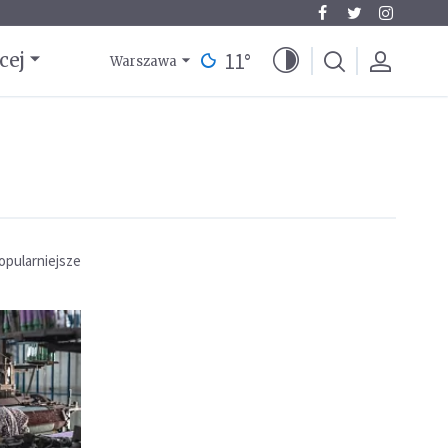
11
°
cej
Warszawa
opularniejsze