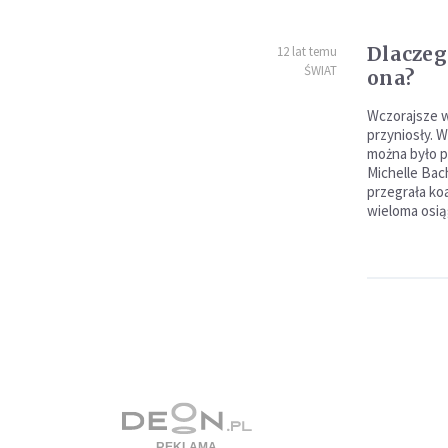
Dlaczeg
12 lat temu
ŚWIAT
ona?
Wczorajsze w
przyniosły. 
można było p
Michelle Bac
przegrała koa
wieloma osią