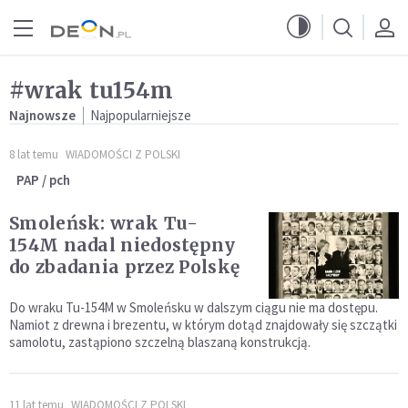
Przejdź do menu głównego
Przejdź do treści
#wrak tu154m
Najnowsze
Najpopularniejsze
8 lat temu
WIADOMOŚCI Z POLSKI
PAP / pch
Smoleńsk: wrak Tu-
154M nadal niedostępny
do zbadania przez Polskę
Do wraku Tu-154M w Smoleńsku w dalszym ciągu nie ma dostępu.
Namiot z drewna i brezentu, w którym dotąd znajdowały się szczątki
samolotu, zastąpiono szczelną blaszaną konstrukcją.
11 lat temu
WIADOMOŚCI Z POLSKI