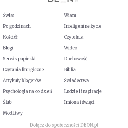
Świat
Wiara
Po godzinach
Inteligentne życie
Kościół
Czytelnia
Blogi
Wideo
Serwis papieski
Duchowość
Czytania liturgiczne
Biblia
Artykuły blogerów
Świadectwa
Psychologia na co dzień
Ludzie i inspiracje
Ślub
Imiona i święci
Modlitwy
Dołącz do społeczności DEON.pl