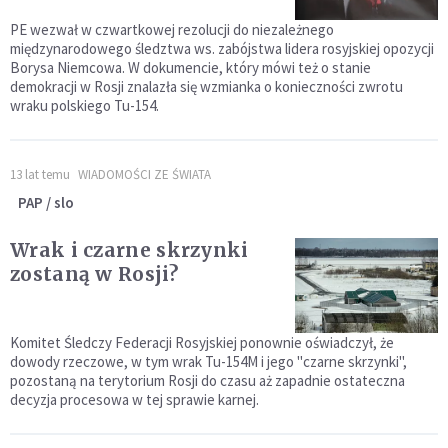
PE wezwał w czwartkowej rezolucji do niezależnego
międzynarodowego śledztwa ws. zabójstwa lidera rosyjskiej opozycji
Borysa Niemcowa. W dokumencie, który mówi też o stanie
demokracji w Rosji znalazła się wzmianka o konieczności zwrotu
wraku polskiego Tu-154.
13 lat temu
WIADOMOŚCI ZE ŚWIATA
PAP / slo
Wrak i czarne skrzynki
zostaną w Rosji?
Komitet Śledczy Federacji Rosyjskiej ponownie oświadczył, że
dowody rzeczowe, w tym wrak Tu-154M i jego "czarne skrzynki",
pozostaną na terytorium Rosji do czasu aż zapadnie ostateczna
decyzja procesowa w tej sprawie karnej.