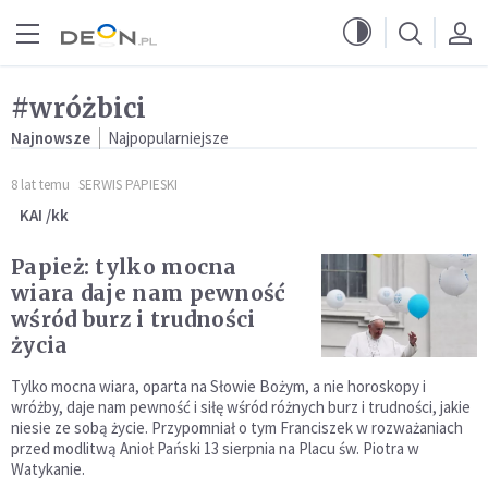
Przejdź do menu głównego
Przejdź do treści
#wróżbici
Najnowsze
Najpopularniejsze
8 lat temu
SERWIS PAPIESKI
KAI /kk
Papież: tylko mocna
wiara daje nam pewność
wśród burz i trudności
życia
Tylko mocna wiara, oparta na Słowie Bożym, a nie horoskopy i
wróżby, daje nam pewność i siłę wśród różnych burz i trudności, jakie
niesie ze sobą życie. Przypomniał o tym Franciszek w rozważaniach
przed modlitwą Anioł Pański 13 sierpnia na Placu św. Piotra w
Watykanie.