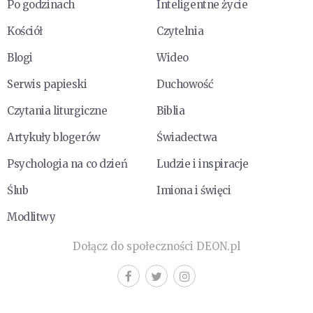
Po godzinach
Inteligentne życie
Kościół
Czytelnia
Blogi
Wideo
Serwis papieski
Duchowość
Czytania liturgiczne
Biblia
Artykuły blogerów
Świadectwa
Psychologia na co dzień
Ludzie i inspiracje
Ślub
Imiona i święci
Modlitwy
Dołącz do społeczności DEON.pl