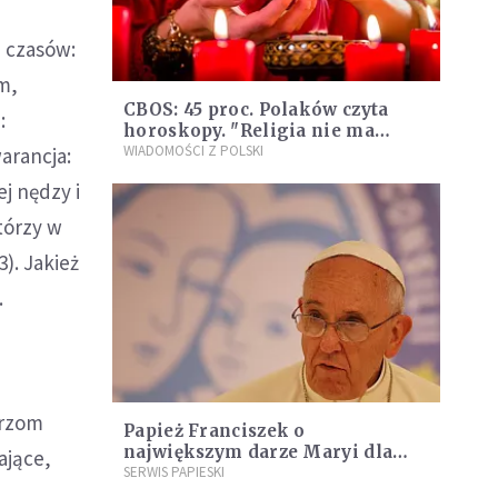
h czasów:
m,
CBOS: 45 proc. Polaków czyta
:
horoskopy. "Religia nie ma
większego wpływu na stosunek
WIADOMOŚCI Z POLSKI
arancja:
Polaków do magii"
j nędzy i
tórzy w
). Jakież
.
urzom
Papież Franciszek o
największym darze Maryi dla
ające,
wszystkich ludzi
SERWIS PAPIESKI