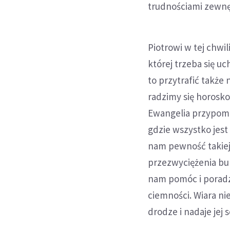
trudnościami zewnę
Piotrowi w tej chwi
której trzeba się u
to przytrafić także
radzimy się horosko
Ewangelia przypomi
gdzie wszystko jest
nam pewność takiej
przezwyciężenia bur
nam pomóc i poradz
ciemności. Wiara ni
drodze i nadaje jej 