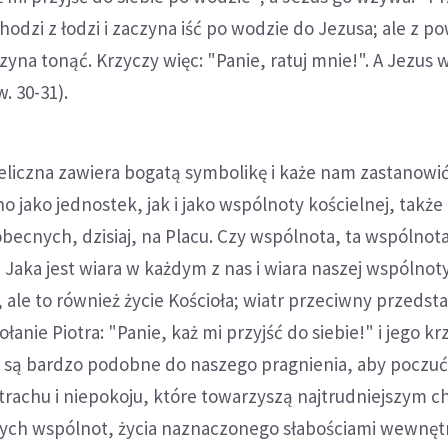
chodzi z łodzi i zaczyna iść po wodzie do Jezusa; ale z 
aczyna tonąć. Krzyczy więc: "Panie, ratuj mnie!". A Jezus 
. 30-31).
liczna zawiera bogatą symbolikę i każe nam zastanowić
o jako jednostek, jak i jako wspólnoty kościelnej, także
obecnych, dzisiaj, na Placu. Czy wspólnota, ta wspólnot
 Jaka jest wiara w każdym z nas i wiara naszej wspólnot
, ale to również życie Kościoła; wiatr przeciwny przedst
ołanie Piotra: "Panie, każ mi przyjść do siebie!" i jego kr
" są bardzo podobne do naszego pragnienia, aby poczuć
strachu i niepokoju, które towarzyszą najtrudniejszym 
szych wspólnot, życia naznaczonego słabościami wewnęt