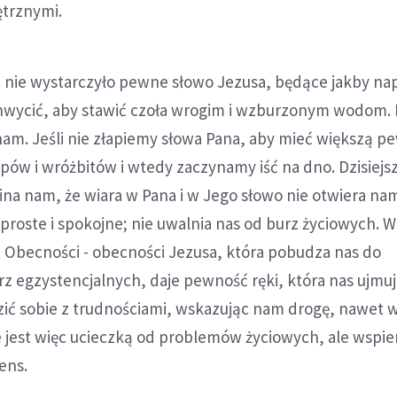
trznymi.
li nie wystarczyło pewne słowo Jezusa, będące jakby nap
chwycić, aby stawić czoła wrogim i wzburzonym wodom. 
 nam. Jeśli nie złapiemy słowa Pana, aby mieć większą p
pów i wróżbitów i wtedy zaczynamy iść na dno. Dzisiejs
na nam, że wiara w Pana i w Jego słowo nie otwiera nam
 proste i spokojne; nie uwalnia nas od burz życiowych. W
 Obecności - obecności Jezusa, która pobudza nas do
z egzystencjalnych, daje pewność ręki, która nas ujmuj
ić sobie z trudnościami, wskazując nam drogę, nawet 
e jest więc ucieczką od problemów życiowych, ale wspie
sens.