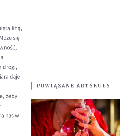
iętą liną,
Może się
ewność,
za
 drogi,
iara daje
POWIĄZANE ARTYKUŁY
e, żeby
w
ra nas w