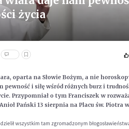
a wiara daje nam pewno
ści życia
ra, oparta na Słowie Bożym, a nie horoskop
 pewność i siłę wśród różnych burz i trudnośc
życie. Przypomniał o tym Franciszek w rozwa
Anioł Pański 13 sierpnia na Placu św. Piotra 
udzielił wszystkim tam zgromadzonym błogosławieństw