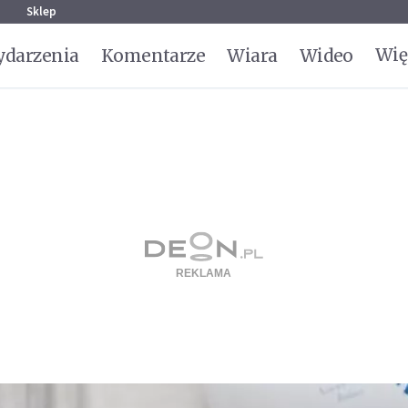
g
Sklep
Wię
darzenia
Komentarze
Wiara
Wideo