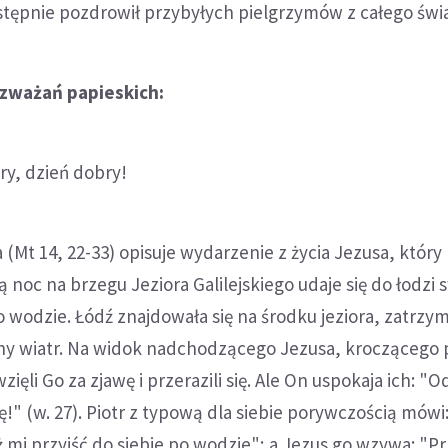
stępnie pozdrowił przybyłych pielgrzymów z całego świa
ozważań papieskich:
try, dzień dobry!
 (Mt 14, 22-33) opisuje wydarzenie z życia Jezusa, który
ą noc na brzegu Jeziora Galilejskiego udaje się do łodzi 
 wodzie. Łódź znajdowała się na środku jeziora, zatrzy
wny wiatr. Na widok nadchodzącego Jezusa, kroczącego 
ięli Go za zjawę i przerazili się. Ale On uspokaja ich: "O
ię!" (w. 27). Piotr z typową dla siebie porywczością mówi
każ mi przyjść do siebie po wodzie"; a Jezus go wzywa: "Pr