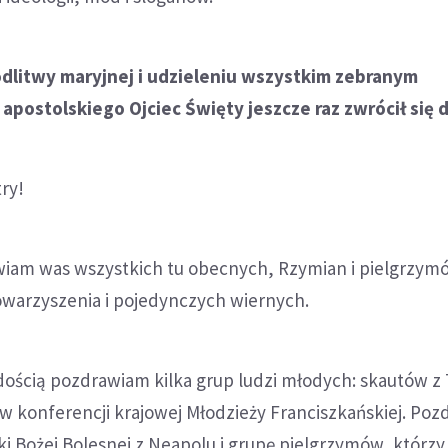
litwy maryjnej i udzieleniu wszystkim zebranym
postolskiego Ojciec Święty jeszcze raz zwrócił się d
try!
iam was wszystkich tu obecnych, Rzymian i pielgrzym
towarzyszenia i pojedynczych wiernych.
adością pozdrawiam kilka grup ludzi młodych: skautów z T
w konferencji krajowej Młodzieży Franciszkańskiej. Po
ki Bożej Bolesnej z Neapolu i grupę pielgrzymów, którzy 