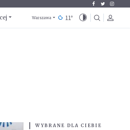
11
°
cej
Warszawa
WYBRANE DLA CIEBIE