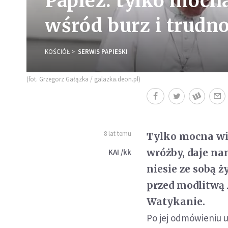
Papież: tylko mocn
wśród burz i trudno
KOŚCIÓŁ
SERWIS PAPIESKI
(fot. Grzegorz Gałązka / galazka.deon.pl)
8 lat temu
Tylko mocna wia
wróżby, daje nam
KAI /kk
niesie ze sobą 
przed modlitwą 
Watykanie.
Po jej odmówieniu 