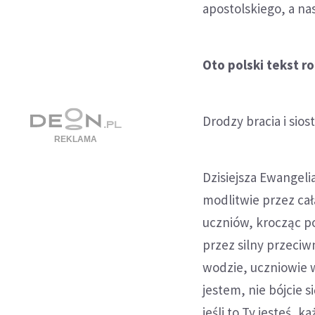
apostolskiego, a na
Oto polski tekst r
Drodzy bracia i sios
Dzisiejsza Ewangelia
modlitwie przez cał
uczniów, krocząc po
przez silny przeci
wodzie, uczniowie wz
jestem, nie bójcie s
jeśli to Ty jesteś, 