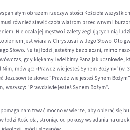
 wspaniałym obrazem rzeczywistości Kościoła wszystkic
, musi również stawić czoła wiatrom przeciwnym i burzo
niem. Nie ocala jej męstwo i zalety żeglujących nią ludzi
opieniem jest wiara w Chrystusa i w Jego Słowo. Oto gw
Jego Słowo. Na tej łodzi jesteśmy bezpieczni, mimo nasze
 wówczas, gdy klękamy i wielbimy Pana jak uczniowie, k
d Nim, mówiąc: «Prawdziwie jesteś Synem Bożym»"(w. 33
eć Jezusowi te słowa: "Prawdziwie jesteś Synem Bożym"
, wszyscy: "Prawdziwie jesteś Synem Bożym".
 pomaga nam trwać mocno w wierze, aby opierać się b
 w łodzi Kościoła, stroniąc od pokusy wsiadania na urzek
 ideologii, mód i sloganów.