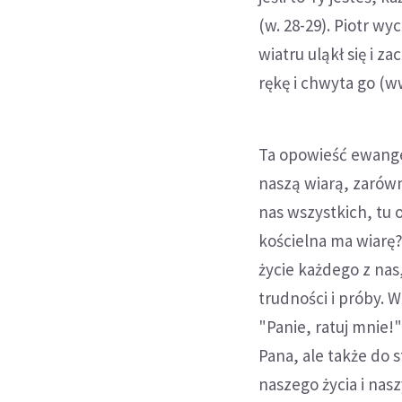
(w. 28-29). Piotr wy
wiatru uląkł się i z
rękę i chwyta go (ww
Ta opowieść ewange
naszą wiarą, zarówn
nas wszystkich, tu 
kościelna ma wiarę?
życie każdego z nas
trudności i próby. W
"Panie, ratuj mnie!
Pana, ale także do 
naszego życia i na