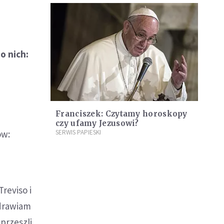
o nich:
Franciszek: Czytamy horoskopy
czy ufamy Jezusowi?
ów:
SERWIS PAPIESKI
reviso i
zdrawiam
przeszli