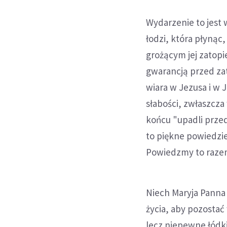
Wydarzenie to jest
łodzi, która płynąc
grożącym jej zatopie
gwarancją przed zat
wiara w Jezusa i w 
słabości, zwłaszcza
końcu "upadli prze
to piękne powiedzi
Powiedzmy to razem
Niech Maryja Panna
życia, aby pozostać
lecz niepewne łódki