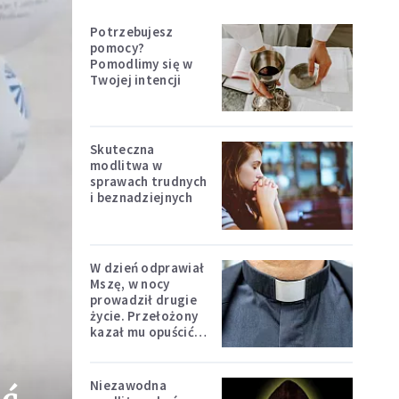
Potrzebujesz
pomocy?
Pomodlimy się w
Twojej intencji
Skuteczna
modlitwa w
sprawach trudnych
i beznadziejnych
W dzień odprawiał
Mszę, w nocy
prowadził drugie
życie. Przełożony
kazał mu opuścić
zakon
Niezawodna