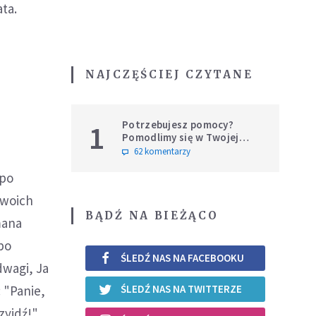
ta.
NAJCZĘŚCIEJ CZYTANE
Potrzebujesz pomocy?
1
Pomodlimy się w Twojej
intencji
62 komentarzy
 po
swoich
BĄDŹ NA BIEŻĄCO
mana
po
ŚLEDŹ NAS NA FACEBOOKU
dwagi, Ja
: "Panie,
ŚLEDŹ NAS NA TWITTERZE
zyjdź!"