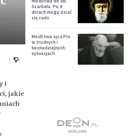
ść
modlitwa do św.
Szarbela. Po 9
dniach mogą dziać
się cuda
Modlitwa ojca Pio
w trudnych i
beznadziejnych
sytuacjach
y i
i, jakie
żaniach
w
a