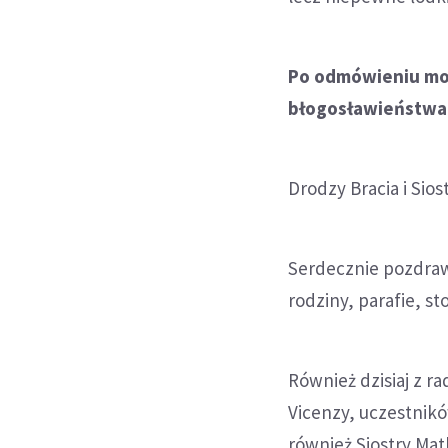
Po odmówieniu mod
błogosławieństwa a
Drodzy Bracia i Sios
Serdecznie pozdraw
rodziny, parafie, s
Również dzisiaj z r
Vicenzy, uczestnikó
również Siostry Mat