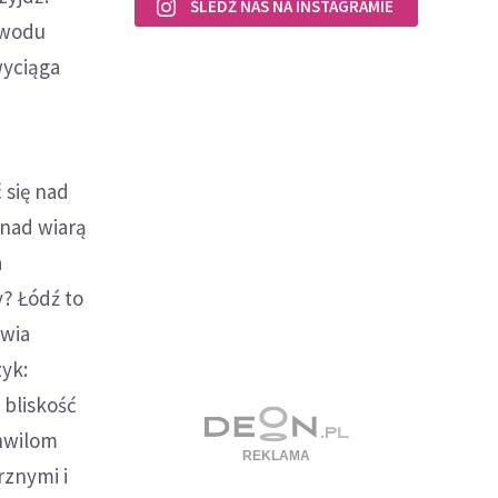
ŚLEDŹ NAS NA INSTAGRAMIE
powodu
wyciąga
 się nad
 nad wiarą
a
y? Łódź to
awia
zyk:
 bliskość
chwilom
rznymi i