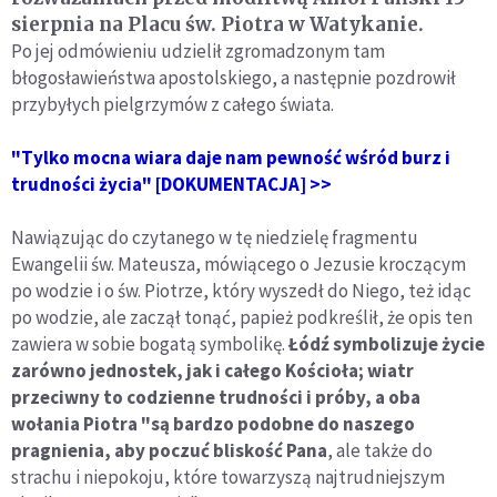
sierpnia na Placu św. Piotra w Watykanie.
Po jej odmówieniu udzielił zgromadzonym tam
błogosławieństwa apostolskiego, a następnie pozdrowił
przybyłych pielgrzymów z całego świata.
"Tylko mocna wiara daje nam pewność wśród burz i
trudności życia" [DOKUMENTACJA] >>
Nawiązując do czytanego w tę niedzielę fragmentu
Ewangelii św. Mateusza, mówiącego o Jezusie kroczącym
po wodzie i o św. Piotrze, który wyszedł do Niego, też idąc
po wodzie, ale zaczął tonąć, papież podkreślił, że opis ten
zawiera w sobie bogatą symbolikę.
Łódź symbolizuje życie
zarówno jednostek, jak i całego Kościoła; wiatr
przeciwny to codzienne trudności i próby, a oba
wołania Piotra "są bardzo podobne do naszego
pragnienia, aby poczuć bliskość Pana
, ale także do
strachu i niepokoju, które towarzyszą najtrudniejszym