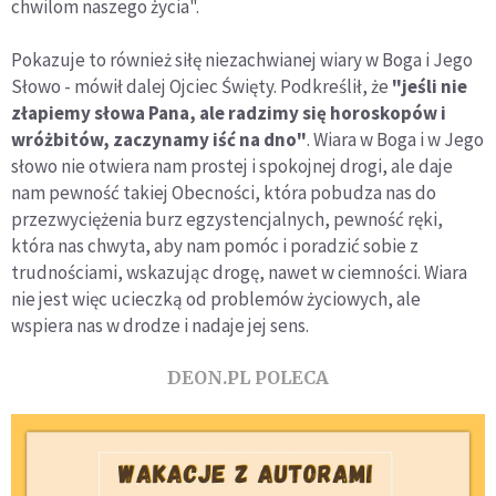
chwilom naszego życia".
Pokazuje to również siłę niezachwianej wiary w Boga i Jego
Słowo - mówił dalej Ojciec Święty. Podkreślił, że
"jeśli nie
złapiemy słowa Pana, ale radzimy się horoskopów i
wróżbitów, zaczynamy iść na dno"
. Wiara w Boga i w Jego
słowo nie otwiera nam prostej i spokojnej drogi, ale daje
nam pewność takiej Obecności, która pobudza nas do
przezwyciężenia burz egzystencjalnych, pewność ręki,
która nas chwyta, aby nam pomóc i poradzić sobie z
trudnościami, wskazując drogę, nawet w ciemności. Wiara
nie jest więc ucieczką od problemów życiowych, ale
wspiera nas w drodze i nadaje jej sens.
DEON.PL POLECA