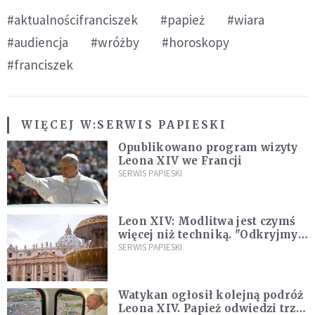
#aktualnościfranciszek
#papież
#wiara
#audiencja
#wróżby
#horoskopy
#franciszek
WIĘCEJ W:
SERWIS PAPIESKI
Opublikowano program wizyty
Leona XIV we Francji
SERWIS PAPIESKI
Leon XIV: Modlitwa jest czymś
więcej niż techniką. "Odkryjmy
ją na nowo"
SERWIS PAPIESKI
Watykan ogłosił kolejną podróż
Leona XIV. Papież odwiedzi trzy