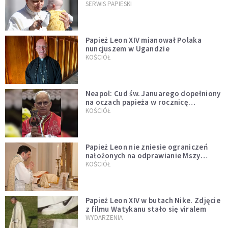
przykładem
SERWIS PAPIESKI
Papież Leon XIV mianował Polaka
nuncjuszem w Ugandzie
KOŚCIÓŁ
Neapol: Cud św. Januarego dopełniony
na oczach papieża w rocznicę
pontyfikatu!
KOŚCIÓŁ
Papież Leon nie zniesie ograniczeń
nałożonych na odprawianie Mszy
trydenckiej. „Traditionis custodes”
KOŚCIÓŁ
zostaje w mocy
Papież Leon XIV w butach Nike. Zdjęcie
z filmu Watykanu stało się viralem
WYDARZENIA