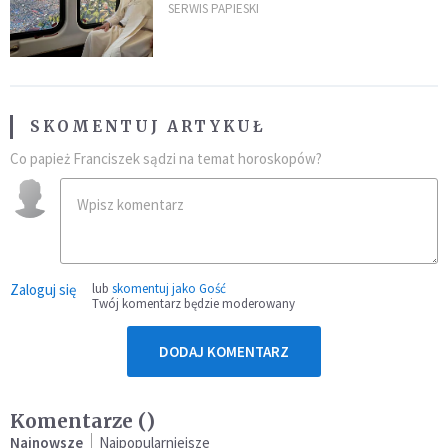
kraje Ameryki Południowej
SERWIS PAPIESKI
SKOMENTUJ ARTYKUŁ
Co papież Franciszek sądzi na temat horoskopów?
Zaloguj się
lub
skomentuj jako Gość
Twój komentarz będzie moderowany
DODAJ KOMENTARZ
Komentarze (
)
Najnowsze
Najpopularniejsze