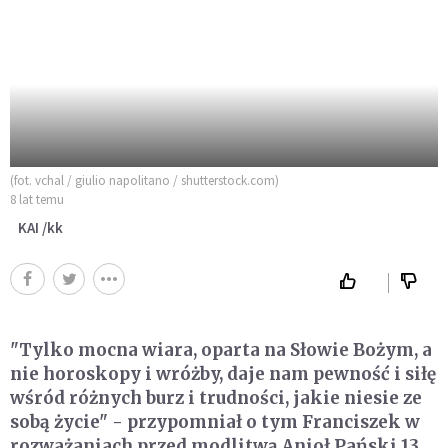
(fot. vchal / giulio napolitano / shutterstock.com)
8 lat temu
KAI /kk
"Tylko mocna wiara, oparta na Słowie Bożym, a
nie horoskopy i wróżby, daje nam pewność i siłę
wśród różnych burz i trudności, jakie niesie ze
sobą życie" - przypomniał o tym Franciszek w
rozważaniach przed modlitwą Anioł Pański 13