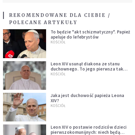
REKOMENDOWANE DLA CIEBIE /
POLECANE ARTYKUŁY
To będzie "akt schizmatyczny". Papież
apeluje do lefebrystów
KOŚCIÓŁ
Leon XIV usunął diakona ze stanu
duchownego. To jego pierwsza tak
bezprecedensowa decyzja
KOŚCIÓŁ
Jaka jest duchowość papieża Leona
XIV?
KOŚCIÓŁ
Leon XIV o postawie rodziców dzieci
pierwszokomunijnych: niech będą