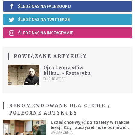
ŚLEDŹ NAS NA FACEBOOKU
ŚLEDŹ NAS NA TWITTERZE
ŚLEDŹ NAS NA INSTAGRAMIE
POWIĄZANE ARTYKUŁY
Ojca Leona słów
kilka... - Ezoteryka
DUCHOWOŚĆ
REKOMENDOWANE DLA CIEBIE /
POLECANE ARTYKUŁY
Uczeń chce wyjść do toalety w trakcie
lekcji. Czy nauczyciel może odmówić?
Jest jasne stanowisko
WYDARZENIA