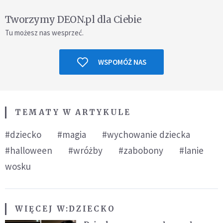
Tworzymy DEON.pl dla Ciebie
Tu możesz nas wesprzeć.
WSPOMÓŻ NAS
TEMATY W ARTYKULE
#dziecko
#magia
#wychowanie dziecka
#halloween
#wróżby
#zabobony
#lanie
wosku
WIĘCEJ W:
DZIECKO