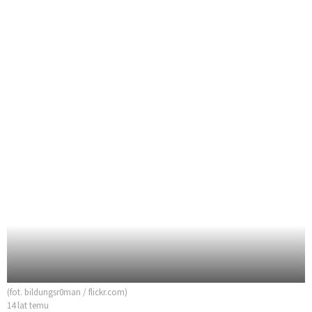
(fot. bildungsr0man / flickr.com)
14 lat temu