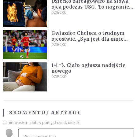
Dziecko zareagowało na słowa
ojca podczas USG. To nagranie
podbija sieć
DZIECKO
Gwiazdor Chelsea o trudnym
ojcostwie. „Syn jest dla mnie
ważniejszy niż sportowe trofea”
DZIECKO
1+1=3. Ciało ogłasza nadejście
nowego
DZIECKO
SKOMENTUJ ARTYKUŁ
Lanie wosku - dobry pomysł dla dziecka?