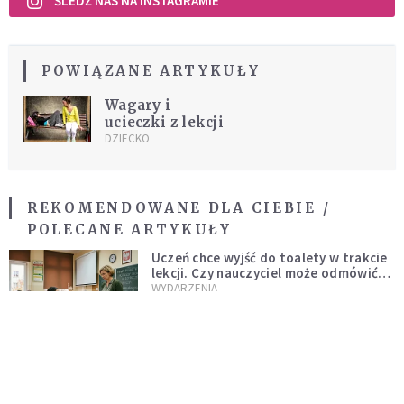
ŚLEDŹ NAS NA INSTAGRAMIE
POWIĄZANE ARTYKUŁY
Wagary i
ucieczki z lekcji
DZIECKO
REKOMENDOWANE DLA CIEBIE /
POLECANE ARTYKUŁY
Uczeń chce wyjść do toalety w trakcie
lekcji. Czy nauczyciel może odmówić?
Jest jasne stanowisko
WYDARZENIA
Stereotypy, wstyd, samotność. Czy
kobiece ciała muszą być tematem
tabu?
INTELIGENTNE ŻYCIE