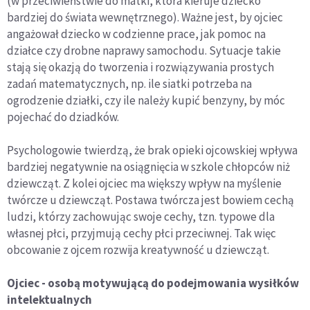
(w przeciwieństwie do matki, która kieruje dziecko
bardziej do świata wewnętrznego). Ważne jest, by ojciec
angażował dziecko w codzienne prace, jak pomoc na
działce czy drobne naprawy samochodu. Sytuacje takie
stają się okazją do tworzenia i rozwiązywania prostych
zadań matematycznych, np. ile siatki potrzeba na
ogrodzenie działki, czy ile należy kupić benzyny, by móc
pojechać do dziadków.
Psychologowie twierdzą, że brak opieki ojcowskiej wpływa
bardziej negatywnie na osiągnięcia w szkole chłopców niż
dziewcząt. Z kolei ojciec ma większy wpływ na myślenie
twórcze u dziewcząt. Postawa twórcza jest bowiem cechą
ludzi, którzy zachowując swoje cechy, tzn. typowe dla
własnej płci, przyjmują cechy płci przeciwnej. Tak więc
obcowanie z ojcem rozwija kreatywność u dziewcząt.
Ojciec - osobą motywującą do podejmowania wysiłków
intelektualnych