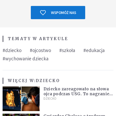
WSPOMÓŻ NAS
TEMATY W ARTYKULE
#dziecko
#ojcostwo
#szkoła
#edukacja
#wychowanie dziecka
WIĘCEJ W:
DZIECKO
Dziecko zareagowało na słowa
ojca podczas USG. To nagranie
podbija sieć
DZIECKO