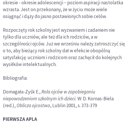
okresie - okresie adolescencji − poziom aspiracji nastolatka
wzrasta. Jest on przekonany, że w życiu może wiele
osiągnąć i dąży do jasno postawionych sobie celów.
Rozpoczęty rok szkolny jest wyzwaniem i zadaniem nie
tylko dla uczniów, ale też dla ich rodziców, a w
szczególności ojców. Już we wrześniu należy zatroszczyć się
o to, aby bieżący rok szkolny dał w efekcie obopólną
satysfakcję: uczniom i rodzicom oraz zachęcił do kolejnych
wysiłków intelektualnych.
Bibliografia:
Domagała-Zyśk E.,
Rola ojców w zapobieganiu
niepowodzeniom szkolnym ich dzieci.
W: D. Kornas-Biela
(red.),
Oblicza ojcostwa
, Lublin 2001, s. 373-379
PIERWSZA APLA