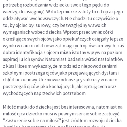
potrzebę rozbudzania w dziecku swoistego pędu do
wiedzy, do osiągnięć. W dużej mierze zależy to od ojca i jego
oddziaływań wychowawczych. Nie chodzi tu oczywiście o
to, by ojciec był surowy, czy bezwzględny w swoich
wymaganiach wobec dziecka. Wprost przeciwnie: córki
określające swych ojców jako opiekuńczych osiągały lepsze
wyniki w nauce od dziewcząt mających ojców surowych, zaś
dobra identyfikacja z ojcem miała istotny wpływ na poziom
aspiracji u ich synów. Natomiast badania wśród nastolatków
z klas I liceum wykazały, że młodzież z niepowodzeniami
szkolnymi postrzega ojców jako przejawiających dystans i
chłód uczuciowy. Uczniowie odnoszący sukcesy w nauce
postrzegali ojców jako kochających, akceptujących oraz
wychodzących naprzeciw ich potrzebom.
Miłość matki do dziecka jest bezinteresowna, natomiast na
miłość ojca dziecko musi w pewnym sensie sobie zasłużyć.
"Zasłużenie sobie na miłość" jest źródłem rozwoju dziecka.