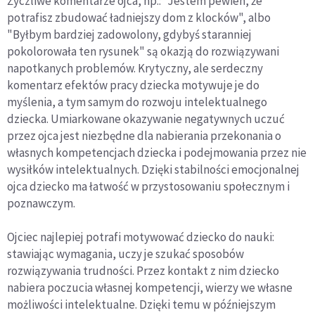
Życzliwe komentarze ojca, np.: "Jestem pewien, że
potrafisz zbudować ładniejszy dom z klocków", albo
"Byłbym bardziej zadowolony, gdybyś staranniej
pokolorowała ten rysunek" są okazją do rozwiązywani
napotkanych problemów. Krytyczny, ale serdeczny
komentarz efektów pracy dziecka motywuje je do
myślenia, a tym samym do rozwoju intelektualnego
dziecka. Umiarkowane okazywanie negatywnych uczuć
przez ojca jest niezbędne dla nabierania przekonania o
własnych kompetencjach dziecka i podejmowania przez nie
wysiłków intelektualnych. Dzięki stabilności emocjonalnej
ojca dziecko ma łatwość w przystosowaniu społecznym i
poznawczym.
Ojciec najlepiej potrafi motywować dziecko do nauki:
stawiając wymagania, uczy je szukać sposobów
rozwiązywania trudności. Przez kontakt z nim dziecko
nabiera poczucia własnej kompetencji, wierzy we własne
możliwości intelektualne. Dzięki temu w późniejszym