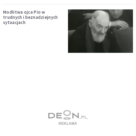
Modlitwa ojca Pio w
trudnych i beznadziejnych
sytuacjach