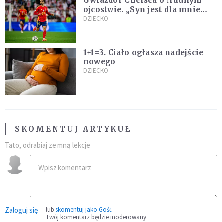
Gwiazdor Chelsea o trudnym
ojcostwie. „Syn jest dla mnie
ważniejszy niż sportowe trofea”
DZIECKO
1+1=3. Ciało ogłasza nadejście
nowego
DZIECKO
SKOMENTUJ ARTYKUŁ
Tato, odrabiaj ze mną lekcje
Zaloguj się
lub
skomentuj jako Gość
Twój komentarz będzie moderowany