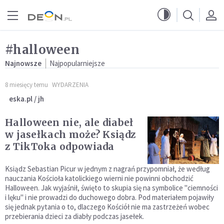
Przejdź do menu głównego
Przejdź do treści
#halloween
Najnowsze
Najpopularniejsze
8 miesięcy temu
WYDARZENIA
eska.pl / jh
Halloween nie, ale diabeł
w jasełkach może? Ksiądz
z TikToka odpowiada
Ksiądz Sebastian Picur w jednym z nagrań przypomniał, że według
nauczania Kościoła katolickiego wierni nie powinni obchodzić
Halloween. Jak wyjaśnił, święto to skupia się na symbolice "ciemności
i lęku" i nie prowadzi do duchowego dobra. Pod materiałem pojawiły
się jednak pytania o to, dlaczego Kościół nie ma zastrzeżeń wobec
przebierania dzieci za diabły podczas jasełek.