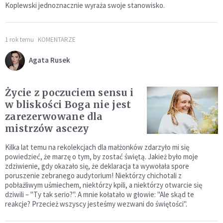
Koplewski jednoznacznie wyraża swoje stanowisko.
1 rok temu
KOMENTARZE
Agata Rusek
Życie z poczuciem sensu i
w bliskości Boga nie jest
zarezerwowane dla
mistrzów ascezy
Kilka lat temu na rekolekcjach dla małżonków zdarzyło mi się
powiedzieć, że marzę o tym, by zostać świętą. Jakież było moje
zdziwienie, gdy okazało się, że deklaracja ta wywołała spore
poruszenie zebranego audytorium! Niektórzy chichotali z
pobłażliwym uśmiechem, niektórzy kpili, a niektórzy otwarcie się
dziwili – "Ty tak serio?". A mnie kołatało w głowie: "Ale skąd te
reakcje? Przecież wszyscy jesteśmy wezwani do świętości".