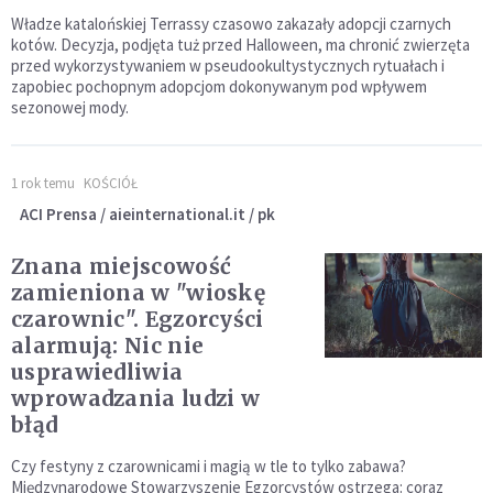
Władze katalońskiej Terrassy czasowo zakazały adopcji czarnych
kotów. Decyzja, podjęta tuż przed Halloween, ma chronić zwierzęta
przed wykorzystywaniem w pseudookultystycznych rytuałach i
zapobiec pochopnym adopcjom dokonywanym pod wpływem
sezonowej mody.
1 rok temu
KOŚCIÓŁ
ACI Prensa / aieinternational.it / pk
Znana miejscowość
zamieniona w "wioskę
czarownic". Egzorcyści
alarmują: Nic nie
usprawiedliwia
wprowadzania ludzi w
błąd
Czy festyny z czarownicami i magią w tle to tylko zabawa?
Międzynarodowe Stowarzyszenie Egzorcystów ostrzega: coraz