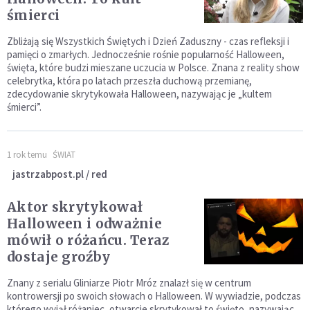
śmierci
Zbliżają się Wszystkich Świętych i Dzień Zaduszny - czas refleksji i
pamięci o zmarłych. Jednocześnie rośnie popularność Halloween,
święta, które budzi mieszane uczucia w Polsce. Znana z reality show
celebrytka, która po latach przeszła duchową przemianę,
zdecydowanie skrytykowała Halloween, nazywając je „kultem
śmierci”.
1 rok temu
ŚWIAT
jastrzabpost.pl / red
Aktor skrytykował
Halloween i odważnie
mówił o różańcu. Teraz
dostaje groźby
Znany z serialu Gliniarze Piotr Mróz znalazł się w centrum
kontrowersji po swoich słowach o Halloween. W wywiadzie, podczas
którego wyjął różaniec, otwarcie skrytykował to święto, nazywając