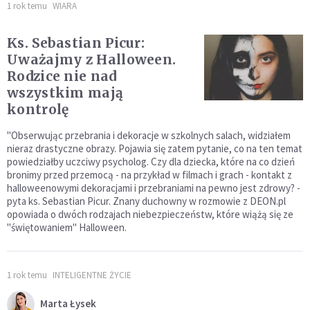
1 rok temu
WIARA
Ks. Sebastian Picur:
Uważajmy z Halloween.
Rodzice nie nad
wszystkim mają
kontrolę
"Obserwując przebrania i dekoracje w szkolnych salach, widziałem
nieraz drastyczne obrazy. Pojawia się zatem pytanie, co na ten temat
powiedziałby uczciwy psycholog. Czy dla dziecka, które na co dzień
bronimy przed przemocą - na przykład w filmach i grach - kontakt z
halloweenowymi dekoracjami i przebraniami na pewno jest zdrowy? -
pyta ks. Sebastian Picur. Znany duchowny w rozmowie z DEON.pl
opowiada o dwóch rodzajach niebezpieczeństw, które wiążą się ze
"świętowaniem" Halloween.
1 rok temu
INTELIGENTNE ŻYCIE
Marta Łysek