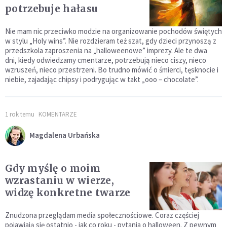
potrzebuje hałasu
Nie mam nic przeciwko modzie na organizowanie pochodów świętych
w stylu „Holy wins”. Nie rozdzieram też szat, gdy dzieci przynoszą z
przedszkola zaproszenia na „halloweenowe” imprezy. Ale te dwa
dni, kiedy odwiedzamy cmentarze, potrzebują nieco ciszy, nieco
wzruszeń, nieco przestrzeni. Bo trudno mówić o śmierci, tęsknocie i
niebie, zajadając chipsy i podrygując w takt „ooo – chocolate”.
1 rok temu
KOMENTARZE
Magdalena Urbańska
Gdy myślę o moim
wzrastaniu w wierze,
widzę konkretne twarze
Znudzona przeglądam media społecznościowe. Coraz częściej
pojawiają się ostatnio - jak co roku - pytania o halloween. Z pewnym