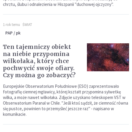
chrztu, ślubu i odnalezienia w Hiszpanii "duchowej ojczyzny".
1 rok temu
ŚWIAT
PAP / pk
Ten tajemniczy obiekt
na niebie przypomina
wilkołaka, który chce
pochwycić swoje ofiary.
Czy można go zobaczyć?
Europejskie Obserwatorium Południowe (ESO) zaprezentowało
fotografię ciemnej mgławicy, której kształt przypomina sylwetkę
wilka, a może nawet wilkołaka. Zdjęcie uzyskano teleskopem VST w
Obserwatorium Paranal w Chile. "Jeśli ktoś sądził, że ciemność równa
się pustce, powinien to przemyśleć jeszcze raz" - napisano w
komunikacie.