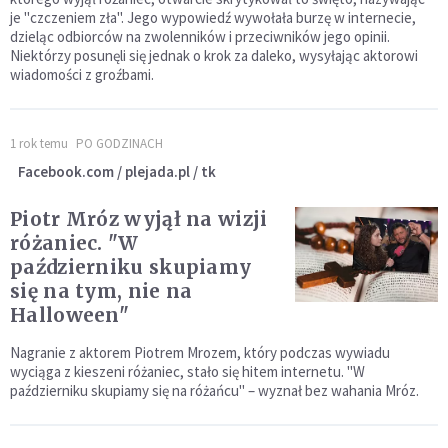
je "czczeniem zła". Jego wypowiedź wywołała burzę w internecie,
dzieląc odbiorców na zwolenników i przeciwników jego opinii.
Niektórzy posunęli się jednak o krok za daleko, wysyłając aktorowi
wiadomości z groźbami.
1 rok temu
PO GODZINACH
Facebook.com / plejada.pl / tk
Piotr Mróz wyjął na wizji
różaniec. "W
październiku skupiamy
się na tym, nie na
Halloween"
Nagranie z aktorem Piotrem Mrozem, który podczas wywiadu
wyciąga z kieszeni różaniec, stało się hitem internetu. "W
październiku skupiamy się na różańcu" – wyznał bez wahania Mróz.