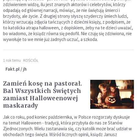
zdziwieniem widzę, ilu jest znanych aktorów i celebrytów, którzy
odpadają od głównej narracji, mówiąc, że nie świętują śmierci i
brzydoty, ale życie. Z drugiej strony słyszę szyderczy śmiech ludzi,
którzy wrzucają zdjęcia tańczących z dziećmi księży, z podpisem, że
to katolicka atrapa halloween, z dopiskiem, żeby na te dzieci uważać,
bo wiadomo, że ksiądz równa się pedofil. Nie czuję się zdziwiona, nie
wywołuje to we mnie już żadnych uczuć, a szkoda.
1 rok temu
KOŚCIÓŁ
Fakt.pl / jh
Zamień kosę na pastorał.
Bal Wszystkich Świętych
zamiast Halloweenowej
maskarady
Jak co roku, pod koniec października, w Polsce rozgorzały dyskusje
na temat Halloween - tradycji, która przybyła do nas ze Stanów
Zjednoczonych. Wielu zastanawia się, czy katolik może brać udział w
obchodach tego święta. Wśród licznych opinii, ksiądz Janusz