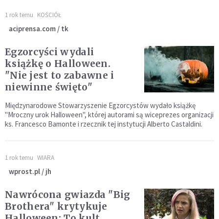
1 rok temu
KOŚCIÓŁ
aciprensa.com / tk
Egzorcyści wydali
książkę o Halloween.
"Nie jest to zabawne i
niewinne święto"
Międzynarodowe Stowarzyszenie Egzorcystów wydało książkę
"Mroczny urok Halloween", której autorami są wiceprezes organizacji
ks. Francesco Bamonte i rzecznik tej instytucji Alberto Castaldini.
1 rok temu
WIARA
wprost.pl / jh
Nawrócona gwiazda "Big
Brothera" krytykuje
Halloween: To kult