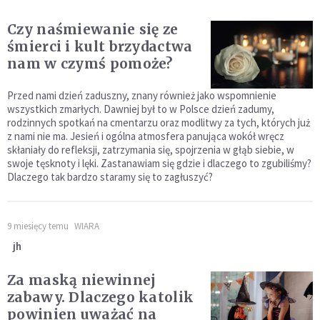
Czy naśmiewanie się ze
śmierci i kult brzydactwa
nam w czymś pomoże?
Przed nami dzień zaduszny, znany również jako wspomnienie
wszystkich zmarłych. Dawniej był to w Polsce dzień zadumy,
rodzinnych spotkań na cmentarzu oraz modlitwy za tych, których już
z nami nie ma. Jesień i ogólna atmosfera panująca wokół wręcz
skłaniały do refleksji, zatrzymania się, spojrzenia w głąb siebie, w
swoje tęsknoty i lęki. Zastanawiam się gdzie i dlaczego to zgubiliśmy?
Dlaczego tak bardzo staramy się to zagłuszyć?
9 miesięcy temu
WIARA
jh
Za maską niewinnej
zabawy. Dlaczego katolik
powinien uważać na