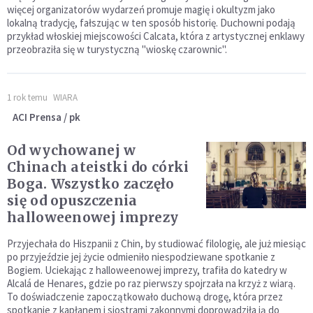
więcej organizatorów wydarzeń promuje magię i okultyzm jako
lokalną tradycję, fałszując w ten sposób historię. Duchowni podają
przykład włoskiej miejscowości Calcata, która z artystycznej enklawy
przeobraziła się w turystyczną "wioskę czarownic".
1 rok temu
WIARA
ACI Prensa / pk
Od wychowanej w
Chinach ateistki do córki
Boga. Wszystko zaczęło
się od opuszczenia
halloweenowej imprezy
Przyjechała do Hiszpanii z Chin, by studiować filologię, ale już miesiąc
po przyjeździe jej życie odmieniło niespodziewane spotkanie z
Bogiem. Uciekając z halloweenowej imprezy, trafiła do katedry w
Alcalá de Henares, gdzie po raz pierwszy spojrzała na krzyż z wiarą.
To doświadczenie zapoczątkowało duchową drogę, która przez
spotkanie z kapłanem i siostrami zakonnymi doprowadziła ją do