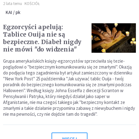
2 lata temu
KOŚCIÓŁ
KAI / pk
Egzorcyści apelują:
Tablice Ouija nie są
bezpieczne. Diabeł nigdy
nie mówi "do widzenia"
Grupa amerykańskich księży-egzorcystów sprzeciwiła się tezie-
poglądowi o "bezpiecznym komunikowaniu się ze zmarłymi". Okazją
do podjęcia tego zagadnienia był artykuł zamieszczony w dzienniku
"New York Post" 25 października "Jak używać tablic Ouija - twój
poradnik do bezpiecznego komunikowania się ze zmarłymi podczas
Halloween". Według księży Johna Esseffa z diecezji Scranton w
Pensylwanii i Patryka, który niegdyś działał jako saper w
Afganistanie, nie ma czegoś takiego jak "bezpieczny kontakt ze
zmarłymi a takie działanie przypomina zabawę z niewybuchem i nigdy
nie ma pewności, czy nie dojdzie tam do tragedii".
WIĘCEJ