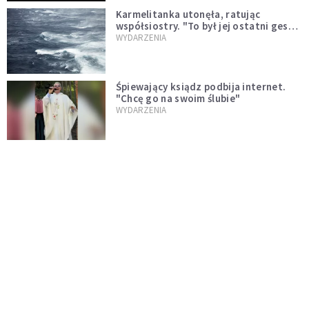
Karmelitanka utonęła, ratując
współsiostry. "To był jej ostatni gest
miłości"
WYDARZENIA
Śpiewający ksiądz podbija internet.
"Chcę go na swoim ślubie"
WYDARZENIA
[PILNE] Zmiany w archidiecezji
warszawskiej. Abp Adrian Galbas
wręczył dekrety nowym proboszczom
KOŚCIÓŁ
[PILNE] Podjęto kroki ws. księdza
Sawielewicza. Nie zobaczymy go w
mediach
WYDARZENIA