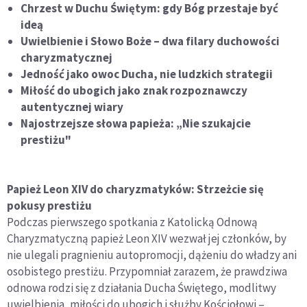
Chrzest w Duchu Świętym: gdy Bóg przestaje być
ideą
Uwielbienie i Słowo Boże – dwa filary duchowości
charyzmatycznej
Jedność jako owoc Ducha, nie ludzkich strategii
Miłość do ubogich jako znak rozpoznawczy
autentycznej wiary
Najostrzejsze słowa papieża: „Nie szukajcie
prestiżu"
Papież Leon XIV do charyzmatyków: Strzeżcie się
pokusy prestiżu
Podczas pierwszego spotkania z Katolicką Odnową
Charyzmatyczną papież Leon XIV wezwał jej członków, by
nie ulegali pragnieniu autopromocji, dążeniu do władzy ani
osobistego prestiżu. Przypomniał zarazem, że prawdziwa
odnowa rodzi się z działania Ducha Świętego, modlitwy
uwielbienia, miłości do ubogich i służby Kościołowi –