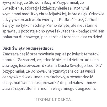
żywą relację ze Słowem Bożym. Przypomniał, że
uwielbienie, adoracja i dziękczynienie są istotnymi
wymiarami modlitwy chrześcijańskiej, które dzięki Odnowie
odżyły w sercach wielu wiernych. Podkreślił też, że Duch
Święty nie tylko natchnął Pismo Święte, ale nieustannie
sprawia, iż pozostaje ono żywe i skuteczne – będąc źródłem
pokarmu duchowego, pocieszenia i rozeznania na co dzień.
Duch Święty buduje jedność
Znaczącą część przemówienia papież poświęcił tematowi
komunii. Zaznaczył, że jedność nie jest dziełem ludzkich
strategii, lecz owocem działania Ducha Świętego. Leon XIV
przypomniał, że Odnowa Charyzmatyczna od lat wnosi
cenny wkład w ekumenizm duchowy, a różnorodność
charyzmatów nie musi prowadzić do podziałów – może
stawać się źródłem harmonii i wzajemnego ubogacenia.
DEON.PL POLECA