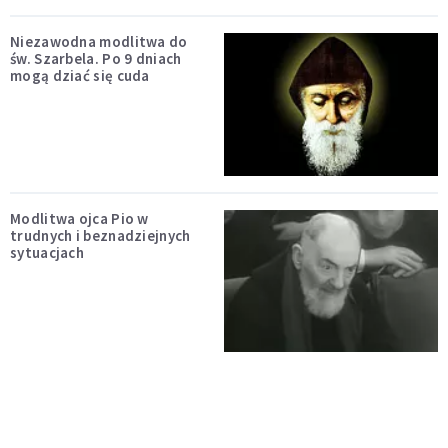
Niezawodna modlitwa do
św. Szarbela. Po 9 dniach
mogą dziać się cuda
Modlitwa ojca Pio w
trudnych i beznadziejnych
sytuacjach