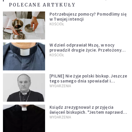
POLECANE ARTYKUŁY
Potrzebujesz pomocy? Pomodlimy się
w Twojej intencji
KOŚCIÓŁ
W dzień odprawiał Mszę, w nocy
prowadził drugie życie. Przełożony
kazał mu opuścić zakon
KOŚCIÓŁ
[PILNE] Nie żyje polski biskup. Jeszcze
tego samego dnia spowiadał i
sprawował Mszę świętą
WYDARZENIA
Ksiądz zrezygnował z przyjęcia
święceń biskupich. "Jestem naprawdę
niegodny"
WYDARZENIA