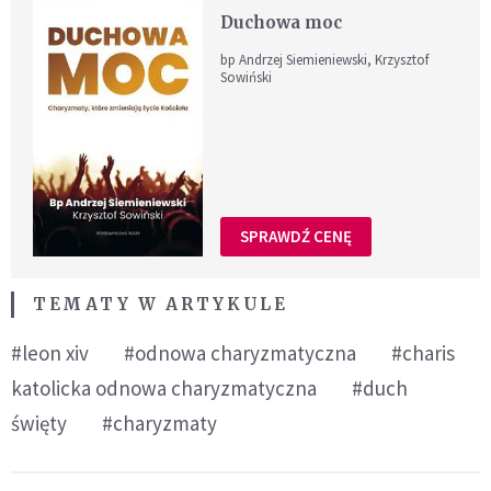
Duchowa moc
bp Andrzej Siemieniewski, Krzysztof
Sowiński
SPRAWDŹ CENĘ
TEMATY W ARTYKULE
#leon xiv
#odnowa charyzmatyczna
#charis
katolicka odnowa charyzmatyczna
#duch
święty
#charyzmaty