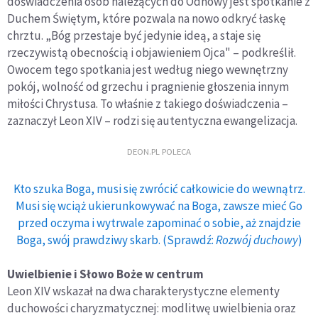
doświadczenia osób należących do Odnowy jest spotkanie z
Duchem Świętym, które pozwala na nowo odkryć łaskę
chrztu. „Bóg przestaje być jedynie ideą, a staje się
rzeczywistą obecnością i objawieniem Ojca" – podkreślił.
Owocem tego spotkania jest według niego wewnętrzny
pokój, wolność od grzechu i pragnienie głoszenia innym
miłości Chrystusa. To właśnie z takiego doświadczenia –
zaznaczył Leon XIV – rodzi się autentyczna ewangelizacja.
DEON.PL POLECA
Kto szuka Boga, musi się zwrócić całkowicie do wewnątrz.
Musi się wciąż ukierunkowywać na Boga, zawsze mieć Go
przed oczyma i wytrwale zapominać o sobie, aż znajdzie
Boga, swój prawdziwy skarb. (Sprawdź:
Rozwój duchowy
)
Uwielbienie i Słowo Boże w centrum
Leon XIV wskazał na dwa charakterystyczne elementy
duchowości charyzmatycznej: modlitwę uwielbienia oraz