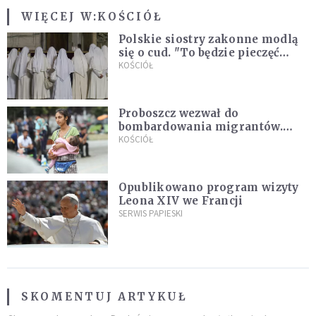
WIĘCEJ W:
KOŚCIÓŁ
Polskie siostry zakonne modlą
się o cud. "To będzie pieczęć
Pana Boga dla naszej wiary"
KOŚCIÓŁ
Proboszcz wezwał do
bombardowania migrantów.
"Masowy ogień przeciwko
KOŚCIÓŁ
najeźdźcom!"
Opublikowano program wizyty
Leona XIV we Francji
SERWIS PAPIESKI
SKOMENTUJ ARTYKUŁ