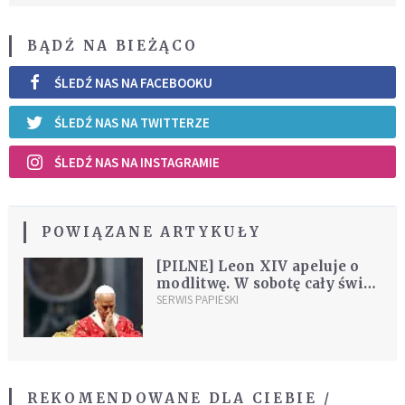
BĄDŹ NA BIEŻĄCO
ŚLEDŹ NAS NA FACEBOOKU
ŚLEDŹ NAS NA TWITTERZE
ŚLEDŹ NAS NA INSTAGRAMIE
POWIĄZANE ARTYKUŁY
[PILNE] Leon XIV apeluje o
modlitwę. W sobotę cały świat
duchowo zjednoczy się z
SERWIS PAPIESKI
papieżem
REKOMENDOWANE DLA CIEBIE /