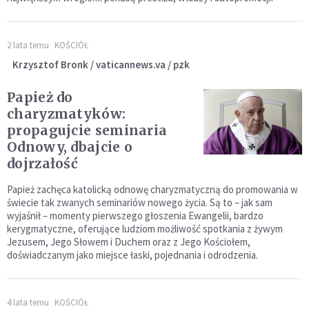
2 lata temu
KOŚCIÓŁ
Krzysztof Bronk / vaticannews.va / pzk
Papież do
charyzmatyków:
propagujcie seminaria
Odnowy, dbajcie o
dojrzałość
Papież zachęca katolicką odnowę charyzmatyczną do promowania w
świecie tak zwanych seminariów nowego życia. Są to – jak sam
wyjaśnił – momenty pierwszego głoszenia Ewangelii, bardzo
kerygmatyczne, oferujące ludziom możliwość spotkania z żywym
Jezusem, Jego Słowem i Duchem oraz z Jego Kościołem,
doświadczanym jako miejsce łaski, pojednania i odrodzenia.
4 lata temu
KOŚCIÓŁ