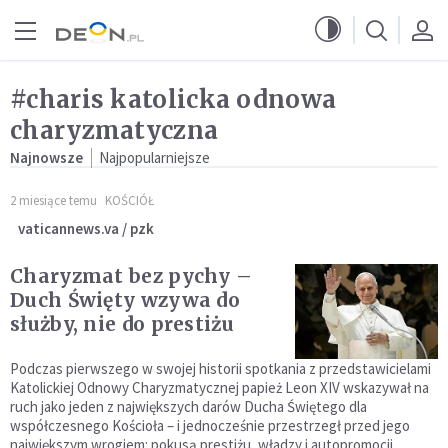
Przejdź do menu głównego
Przejdź do treści
#charis katolicka odnowa
charyzmatyczna
Najnowsze
Najpopularniejsze
2 miesiące temu
KOŚCIÓŁ
vaticannews.va / pzk
Charyzmat bez pychy –
Duch Święty wzywa do
służby, nie do prestiżu
Podczas pierwszego w swojej historii spotkania z przedstawicielami
Katolickiej Odnowy Charyzmatycznej papież Leon XIV wskazywał na
ruch jako jeden z największych darów Ducha Świętego dla
współczesnego Kościoła – i jednocześnie przestrzegł przed jego
największym wrogiem: pokusą prestiżu, władzy i autopromocji.