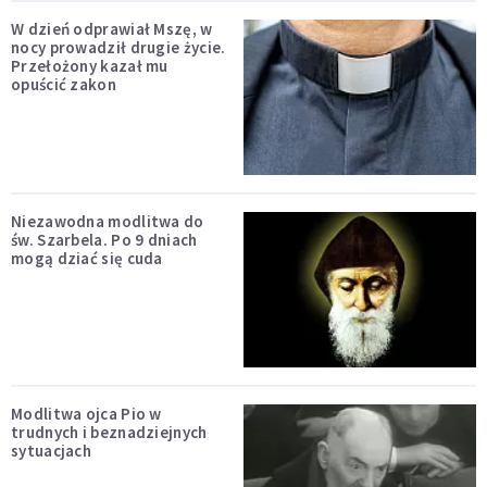
W dzień odprawiał Mszę, w
nocy prowadził drugie życie.
Przełożony kazał mu
opuścić zakon
Niezawodna modlitwa do
św. Szarbela. Po 9 dniach
mogą dziać się cuda
Modlitwa ojca Pio w
trudnych i beznadziejnych
sytuacjach