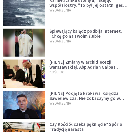
Karmelitanka utonęła, ratując
współsiostry. "To był jej ostatni gest
miłości"
WYDARZENIA
Śpiewający ksiądz podbija internet.
"Chcę go na swoim ślubie"
WYDARZENIA
[PILNE] Zmiany w archidiecezji
warszawskiej. Abp Adrian Galbas
wręczył dekrety nowym proboszczom
KOŚCIÓŁ
[PILNE] Podjęto kroki ws. księdza
Sawielewicza. Nie zobaczymy go w
mediach
WYDARZENIA
Czy Kościół czeka pęknięcie? Spór o
Tradycję narasta