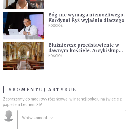
Bóg nie wymaga niemożliwego.
Kardynał Ryś wyjaśnia dlaczego
KOŚCIÓŁ
Bluźniercze przedstawienie w
dawnym kościele. Arcybiskup
stanowczo reaguje
KOŚCIÓŁ
SKOMENTUJ ARTYKUŁ
Zapraszamy do modlitwy różańcowej w intencji pokoju na świecie z
papieżem Leonem XIV