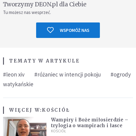
Tworzymy DEON.pl dla Ciebie
Tu możesz nas wesprzeć.
WSPOMÓŻ NAS
TEMATY W ARTYKULE
#leon xiv
#różaniec w intencji pokoju
#ogrody
watykańskie
WIĘCEJ W:
KOŚCIÓŁ
Wampiry i Boże miłosierdzie –
trylogia o wampirach i łasce
KOŚCIÓŁ