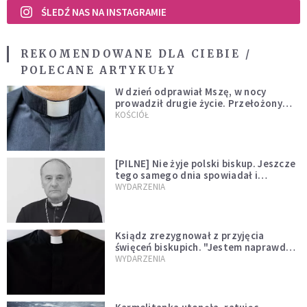
ŚLEDŹ NAS NA INSTAGRAMIE
REKOMENDOWANE DLA CIEBIE /
POLECANE ARTYKUŁY
W dzień odprawiał Mszę, w nocy
prowadził drugie życie. Przełożony
kazał mu opuścić zakon
KOŚCIÓŁ
[PILNE] Nie żyje polski biskup. Jeszcze
tego samego dnia spowiadał i
sprawował Mszę świętą
WYDARZENIA
Ksiądz zrezygnował z przyjęcia
święceń biskupich. "Jestem naprawdę
niegodny"
WYDARZENIA