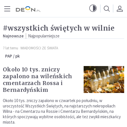
Przejdź do menu głównego
Przejdź do treści
#wszystkich świętych w wilnie
Najnowsze
Najpopularniejsze
7 lat temu
WIADOMOŚCI ZE ŚWIATA
PAP / pk
Około 10 tys. zniczy
zapalono na wileńskich
cmentarzach Rossa i
Bernardyńskim
Około 10 tys. zniczy zapalono w czwartek po południu, w
uroczystość Wszystkich Świętych, na najstarszych nekropoliach
Wilna - na Cmentarzu na Rossie i Cmentarzu Bernardyńskim, na
których spoczywają wybitne osobistości, ale też zwykli mieszkańcy
miasta.