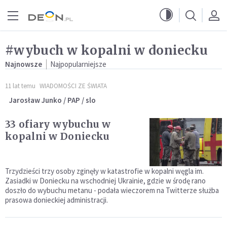
Przejdź do menu głównego
Przejdź do treści
#wybuch w kopalni w doniecku
Najnowsze
Najpopularniejsze
11 lat temu
WIADOMOŚCI ZE ŚWIATA
Jarosław Junko / PAP / slo
33 ofiary wybuchu w
kopalni w Doniecku
Trzydzieści trzy osoby zginęły w katastrofie w kopalni węgla im.
Zasiadki w Doniecku na wschodniej Ukrainie, gdzie w środę rano
doszło do wybuchu metanu - podała wieczorem na Twitterze służba
prasowa donieckiej administracji.