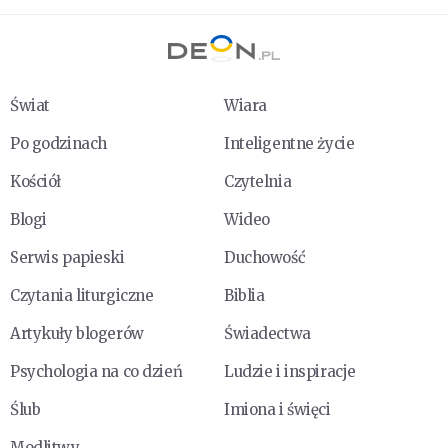
Świat
Wiara
Po godzinach
Inteligentne życie
Kościół
Czytelnia
Blogi
Wideo
Serwis papieski
Duchowość
Czytania liturgiczne
Biblia
Artykuły blogerów
Świadectwa
Psychologia na co dzień
Ludzie i inspiracje
Ślub
Imiona i święci
Modlitwy