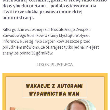
wschodniej Ukrainie, gdzie w środę rano doszło
do wybuchu metanu - podała wieczorem na
Twitterze służba prasowa donieckiej
administracji.
Kilka godzin wcześniej szef Niezależnego Związku
Zawodowego Górników Ukrainy Mychajło Wołynec
informował, że zginęło 16 górników. Jeszcze przed
południem mówiono, że ofiara jest tylko jedna i nie jest
znany los ponad 30 górników.
DEON.PL POLECA