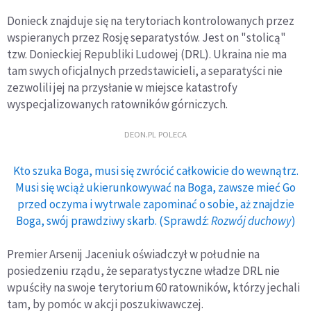
Donieck znajduje się na terytoriach kontrolowanych przez
wspieranych przez Rosję separatystów. Jest on "stolicą"
tzw. Donieckiej Republiki Ludowej (DRL). Ukraina nie ma
tam swych oficjalnych przedstawicieli, a separatyści nie
zezwolili jej na przysłanie w miejsce katastrofy
wyspecjalizowanych ratowników górniczych.
DEON.PL POLECA
Kto szuka Boga, musi się zwrócić całkowicie do wewnątrz.
Musi się wciąż ukierunkowywać na Boga, zawsze mieć Go
przed oczyma i wytrwale zapominać o sobie, aż znajdzie
Boga, swój prawdziwy skarb. (Sprawdź:
Rozwój duchowy
)
Premier Arsenij Jaceniuk oświadczył w południe na
posiedzeniu rządu, że separatystyczne władze DRL nie
wpuściły na swoje terytorium 60 ratowników, którzy jechali
tam, by pomóc w akcji poszukiwawczej.