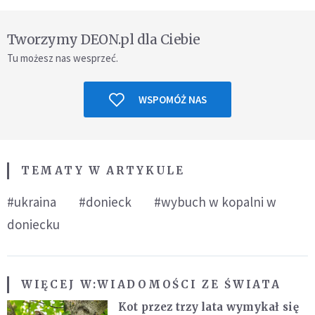
Tworzymy DEON.pl dla Ciebie
Tu możesz nas wesprzeć.
WSPOMÓŻ NAS
TEMATY W ARTYKULE
#ukraina
#donieck
#wybuch w kopalni w
doniecku
WIĘCEJ W:
WIADOMOŚCI ZE ŚWIATA
Kot przez trzy lata wymykał się