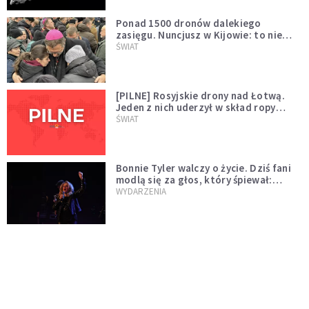
Ponad 1500 dronów dalekiego
zasięgu. Nuncjusz w Kijowie: to nie
wygląda na wolę zakończenia wojny
ŚWIAT
[PILNE] Rosyjskie drony nad Łotwą.
Jeden z nich uderzył w skład ropy
naftowej
ŚWIAT
Bonnie Tyler walczy o życie. Dziś fani
modlą się za głos, który śpiewał:
"Lord, help me"
WYDARZENIA