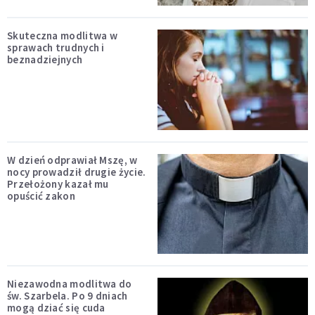
Skuteczna modlitwa w
sprawach trudnych i
beznadziejnych
W dzień odprawiał Mszę, w
nocy prowadził drugie życie.
Przełożony kazał mu
opuścić zakon
Niezawodna modlitwa do
św. Szarbela. Po 9 dniach
mogą dziać się cuda