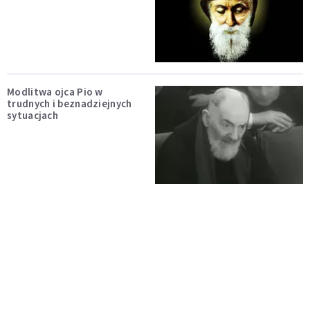
Modlitwa ojca Pio w
trudnych i beznadziejnych
sytuacjach