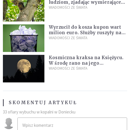
ludziom, zjadając wymierające
kaczki. W końcu popełnił
WIADOMOŚCI ZE ŚWIATA
fatalny błąd
Wyrzucił do kosza kupon wart
milion euro. Służby ruszyły na
poszukiwania
WIADOMOŚCI ZE ŚWIATA
Kosmiczna kraksa na Księżycu.
W środę rano na jego
powierzchni dojdzie do
WIADOMOŚCI ZE ŚWIATA
niezwykłego zdarzenia
SKOMENTUJ ARTYKUŁ
33 ofiary wybuchu w kopalni w Doniecku