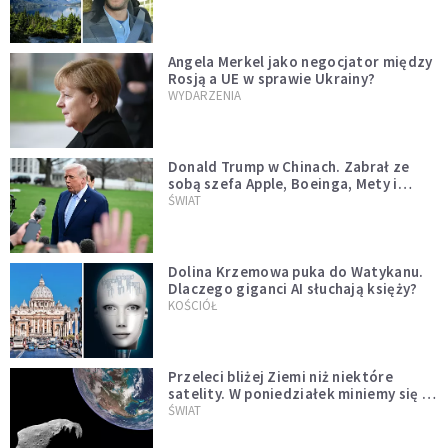
Angela Merkel jako negocjator między
Rosją a UE w sprawie Ukrainy?
WYDARZENIA
Donald Trump w Chinach. Zabrał ze
sobą szefa Apple, Boeinga, Mety i
Muska
ŚWIAT
Dolina Krzemowa puka do Watykanu.
Dlaczego giganci AI słuchają księży?
KOŚCIÓŁ
Przeleci bliżej Ziemi niż niektóre
satelity. W poniedziałek miniemy się z
asteroidą, która poprzedzi znacznie
ŚWIAT
większego "gościa"